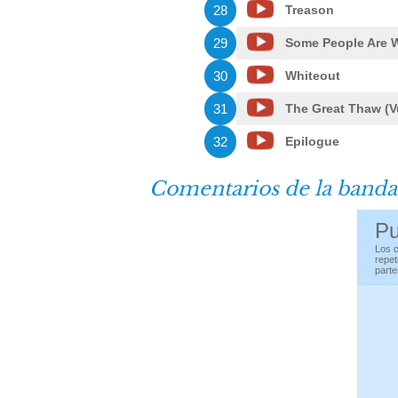
28
Treason
29
Some People Are W
30
Whiteout
31
The Great Thaw (Vu
32
Epilogue
Comentarios de la banda
Pu
Los c
repet
parte