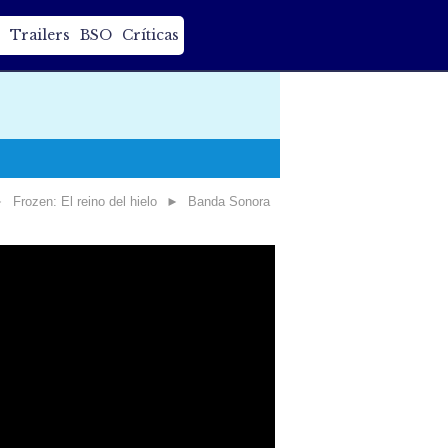
Trailers
BSO
Críticas
►
Frozen: El reino del hielo
►
Banda Sonora