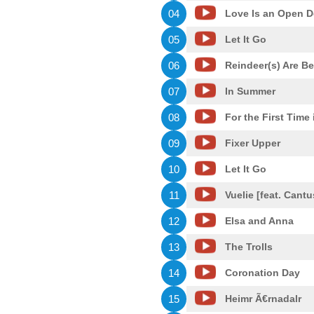
04
Love Is an Open D
05
Let It Go
06
Reindeer(s) Are Be
07
In Summer
08
For the First Time 
09
Fixer Upper
10
Let It Go
11
Vuelie [feat. Cantu
12
Elsa and Anna
13
The Trolls
14
Coronation Day
15
Heimr Ã€rnadalr