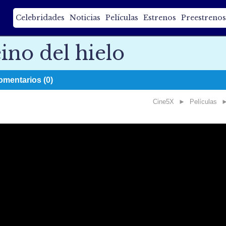
Celebridades
Noticias
Películas
Estrenos
Preestrenos
ino del hielo
omentarios (0)
Cine5X
►
Películas