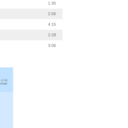
1:35
2:06
4:15
2:28
3:06
s y no
contar