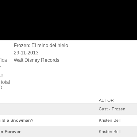
Frozen: El reino del hielo
29-11-2013
fica
Walt Disney Records
r
or
total
O
AUTOR
Cast - Frozen
uild a Snowman?
Kristen Bell
in Forever
Kristen Bell