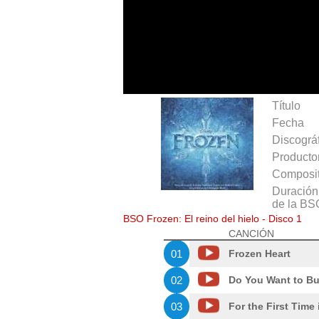
Título
Fecha
Discográ
Producto
Composit
Duración 
de la BS
BSO Frozen: El reino del hielo - Disco 1
CANCIÓN
01
Frozen Heart
02
Do You Want to B
03
For the First Time 