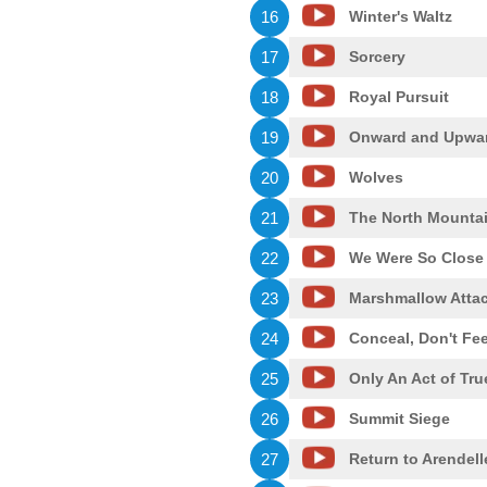
16
Winter's Waltz
17
Sorcery
18
Royal Pursuit
19
Onward and Upwa
20
Wolves
21
The North Mounta
22
We Were So Close
23
Marshmallow Attac
24
Conceal, Don't Fee
25
Only An Act of Tru
26
Summit Siege
27
Return to Arendell