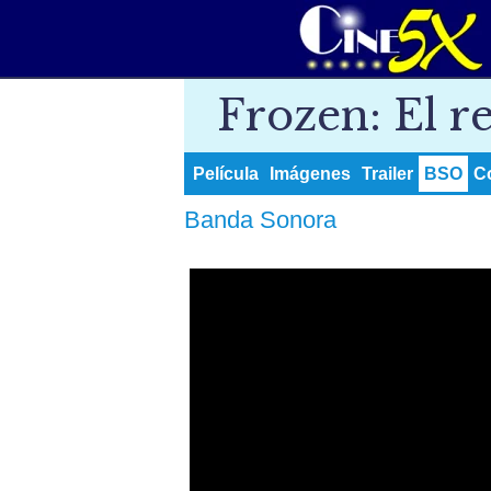
Frozen: El re
Película
Imágenes
Trailer
BSO
C
Banda Sonora