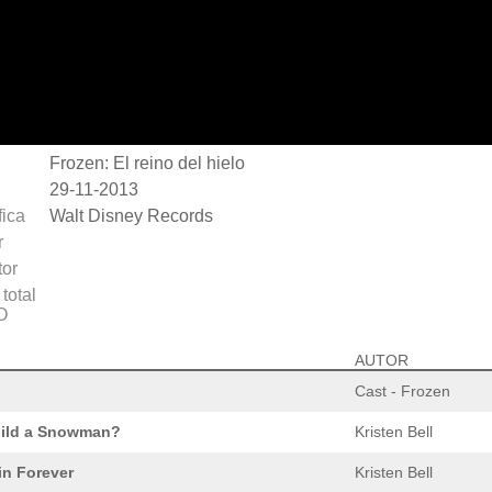
Frozen: El reino del hielo
29-11-2013
fica
Walt Disney Records
r
or
total
O
AUTOR
Cast - Frozen
uild a Snowman?
Kristen Bell
in Forever
Kristen Bell