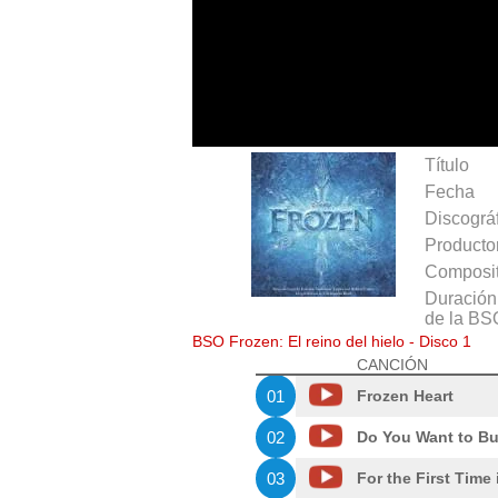
Título
Fecha
Discográ
Producto
Composit
Duración 
de la BS
BSO Frozen: El reino del hielo - Disco 1
CANCIÓN
01
Frozen Heart
02
Do You Want to B
03
For the First Time 