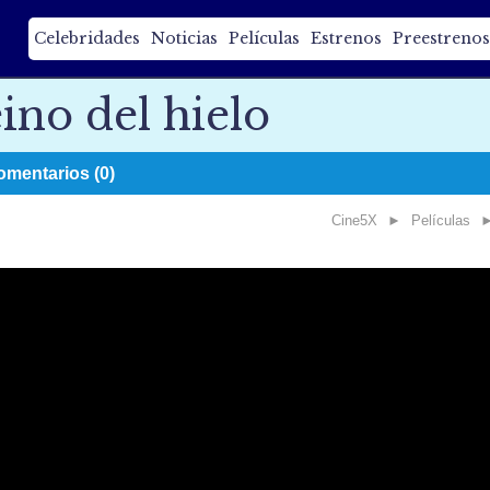
Celebridades
Noticias
Películas
Estrenos
Preestrenos
ino del hielo
omentarios (0)
Cine5X
►
Películas