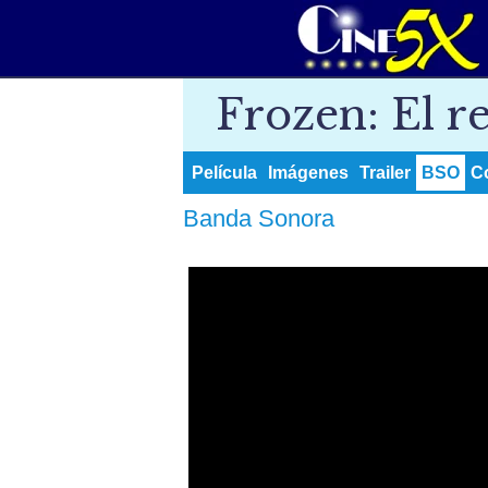
Frozen: El re
Película
Imágenes
Trailer
BSO
C
Banda Sonora