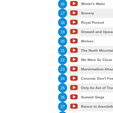
16
Winter's Waltz
17
Sorcery
18
Royal Pursuit
19
Onward and Upwa
20
Wolves
21
The North Mounta
22
We Were So Close
23
Marshmallow Attac
24
Conceal, Don't Fee
25
Only An Act of Tru
26
Summit Siege
27
Return to Arendell