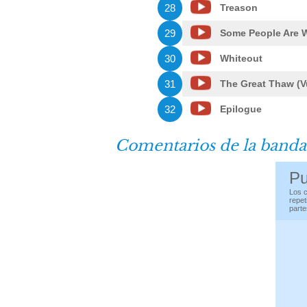
28
Treason
29
Some People Are W
30
Whiteout
31
The Great Thaw (Vu
32
Epilogue
Comentarios de la banda
Pu
Los c
repet
parte