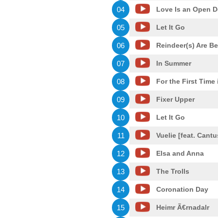
04
Love Is an Open D
05
Let It Go
06
Reindeer(s) Are Be
07
In Summer
08
For the First Time 
09
Fixer Upper
10
Let It Go
11
Vuelie [feat. Cantu
12
Elsa and Anna
13
The Trolls
14
Coronation Day
15
Heimr Ã€rnadalr