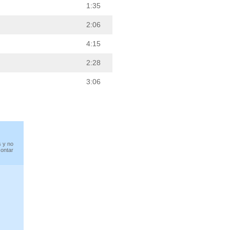
1:35
2:06
4:15
2:28
3:06
s y no
contar