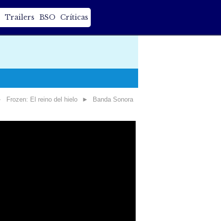
Trailers
BSO
Críticas
►
Frozen: El reino del hielo
►
Banda Sonora