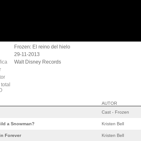
Frozen: El reino del hielo
29-11-2013
fica
Walt Disney Records
r
or
total
O
AUTOR
Cast - Frozen
uild a Snowman?
Kristen Bell
in Forever
Kristen Bell