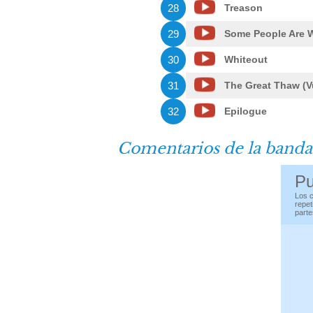
28
Treason
29
Some People Are W
30
Whiteout
31
The Great Thaw (Vu
32
Epilogue
Comentarios de la banda
Pu
Los c
repet
parte