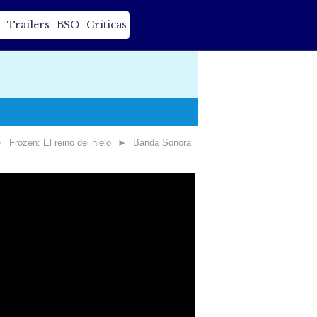
Trailers
BSO
Críticas
►
Frozen: El reino del hielo
►
Banda Sonora