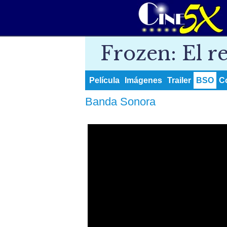
Frozen: El re
Película
Imágenes
Trailer
BSO
C
Banda Sonora