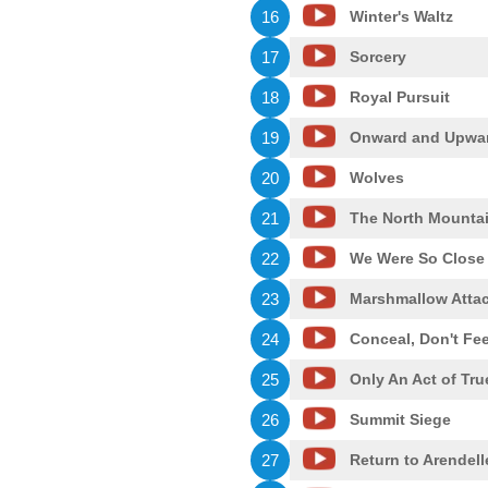
16
Winter's Waltz
17
Sorcery
18
Royal Pursuit
19
Onward and Upwa
20
Wolves
21
The North Mounta
22
We Were So Close
23
Marshmallow Attac
24
Conceal, Don't Fee
25
Only An Act of Tru
26
Summit Siege
27
Return to Arendell