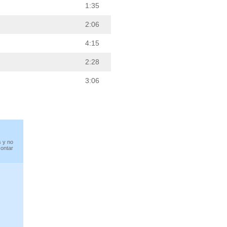
1:35
2:06
4:15
2:28
3:06
s y no
contar