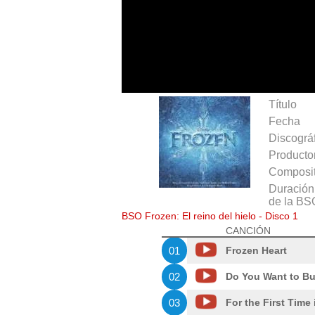
Título
Fecha
Discográ
Producto
Composit
Duración 
de la BS
BSO Frozen: El reino del hielo - Disco 1
CANCIÓN
01
Frozen Heart
02
Do You Want to B
03
For the First Time 