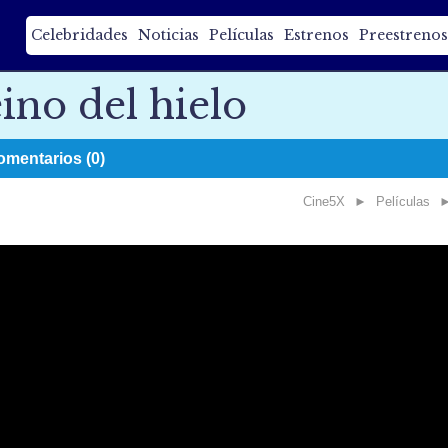
Celebridades
Noticias
Películas
Estrenos
Preestrenos
ino del hielo
omentarios (0)
Cine5X
►
Películas