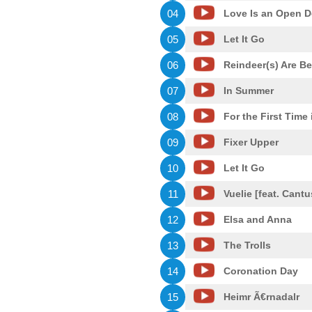
04
Love Is an Open D
05
Let It Go
06
Reindeer(s) Are Be
07
In Summer
08
For the First Time 
09
Fixer Upper
10
Let It Go
11
Vuelie [feat. Cantu
12
Elsa and Anna
13
The Trolls
14
Coronation Day
15
Heimr Ã€rnadalr