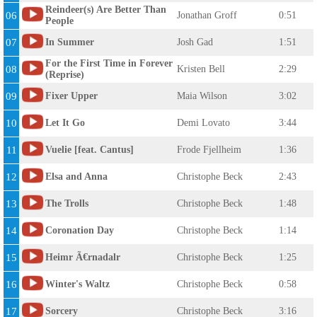
Reindeer(s) Are Better Than
06
Jonathan Groff
0:51
People
07
In Summer
Josh Gad
1:51
For the First Time in Forever
08
Kristen Bell
2:29
(Reprise)
09
Fixer Upper
Maia Wilson
3:02
10
Let It Go
Demi Lovato
3:44
11
Vuelie [feat. Cantus]
Frode Fjellheim
1:36
12
Elsa and Anna
Christophe Beck
2:43
13
The Trolls
Christophe Beck
1:48
14
Coronation Day
Christophe Beck
1:14
15
Heimr Ã€rnadalr
Christophe Beck
1:25
16
Winter's Waltz
Christophe Beck
0:58
17
Sorcery
Christophe Beck
3:16