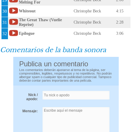
29
Melting For
30
Whiteout
Christophe Beck
4:15
The Great Thaw (Vuelie
31
Christophe Beck
2:28
Reprise)
32
Epilogue
Christophe Beck
3:06
Comentarios de la banda sonora
Publica un comentario
Los comentarios deberán ajustarse al tema de la página, ser
comprensibles, legibles, respetuosos y no repetitivos. No podrán
albergar spam o cualquier tipo de publicidad comercial. Tampoco
deberán contar partes importantes de una película.
Nick /
apodo:
Mensaje: