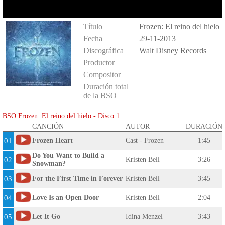
Título
Frozen: El reino del hielo
Fecha
29-11-2013
Discográfica
Walt Disney Records
Productor
Compositor
Duración total
de la BSO
BSO Frozen: El reino del hielo - Disco 1
CANCIÓN
AUTOR
DURACIÓN
01
Frozen Heart
Cast - Frozen
1:45
Do You Want to Build a
02
Kristen Bell
3:26
Snowman?
03
For the First Time in Forever
Kristen Bell
3:45
04
Love Is an Open Door
Kristen Bell
2:04
05
Let It Go
Idina Menzel
3:43