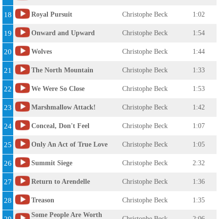
18
Royal Pursuit
Christophe Beck
1:02
19
Onward and Upward
Christophe Beck
1:54
20
Wolves
Christophe Beck
1:44
21
The North Mountain
Christophe Beck
1:33
22
We Were So Close
Christophe Beck
1:53
23
Marshmallow Attack!
Christophe Beck
1:42
24
Conceal, Don't Feel
Christophe Beck
1:07
25
Only An Act of True Love
Christophe Beck
1:05
26
Summit Siege
Christophe Beck
2:32
27
Return to Arendelle
Christophe Beck
1:36
28
Treason
Christophe Beck
1:35
Some People Are Worth
Christophe Beck
2:06