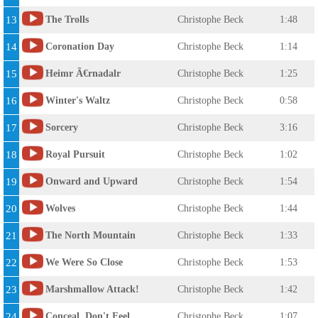
13
The Trolls
Christophe Beck
1:48
14
Coronation Day
Christophe Beck
1:14
15
Heimr Ã€rnadalr
Christophe Beck
1:25
16
Winter's Waltz
Christophe Beck
0:58
17
Sorcery
Christophe Beck
3:16
18
Royal Pursuit
Christophe Beck
1:02
19
Onward and Upward
Christophe Beck
1:54
20
Wolves
Christophe Beck
1:44
21
The North Mountain
Christophe Beck
1:33
22
We Were So Close
Christophe Beck
1:53
23
Marshmallow Attack!
Christophe Beck
1:42
24
Conceal, Don't Feel
Christophe Beck
1:07