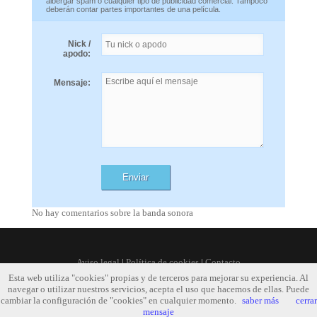
albergar spam o cualquier tipo de publicidad comercial. Tampoco
deberán contar partes importantes de una película.
Nick /
apodo:
Mensaje:
No hay comentarios sobre la banda sonora
Aviso legal
|
Política de cookies
|
Contacto
Esta web utiliza "cookies" propias y de terceros para mejorar su experiencia. Al
navegar o utilizar nuestros servicios, acepta el uso que hacemos de ellas. Puede
cambiar la configuración de "cookies" en cualquier momento.
saber más
cerrar
mensaje