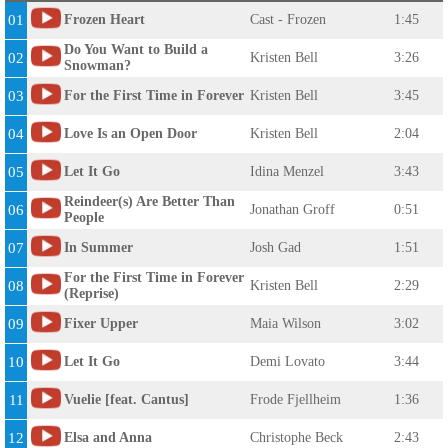
01
Frozen Heart
Cast - Frozen
1:45
Do You Want to Build a
02
Kristen Bell
3:26
Snowman?
03
For the First Time in Forever
Kristen Bell
3:45
04
Love Is an Open Door
Kristen Bell
2:04
05
Let It Go
Idina Menzel
3:43
Reindeer(s) Are Better Than
06
Jonathan Groff
0:51
People
07
In Summer
Josh Gad
1:51
For the First Time in Forever
08
Kristen Bell
2:29
(Reprise)
09
Fixer Upper
Maia Wilson
3:02
10
Let It Go
Demi Lovato
3:44
11
Vuelie [feat. Cantus]
Frode Fjellheim
1:36
12
Elsa and Anna
Christophe Beck
2:43