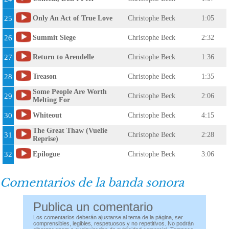
25
Only An Act of True Love
Christophe Beck
1:05
26
Summit Siege
Christophe Beck
2:32
27
Return to Arendelle
Christophe Beck
1:36
28
Treason
Christophe Beck
1:35
Some People Are Worth
29
Christophe Beck
2:06
Melting For
30
Whiteout
Christophe Beck
4:15
The Great Thaw (Vuelie
31
Christophe Beck
2:28
Reprise)
32
Epilogue
Christophe Beck
3:06
Comentarios de la banda sonora
Publica un comentario
Los comentarios deberán ajustarse al tema de la página, ser
comprensibles, legibles, respetuosos y no repetitivos. No podrán