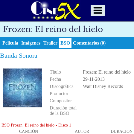
Frozen: El reino del hielo
Película
Imágenes
Trailer
BSO
Comentarios (0)
Banda Sonora
Título
Frozen: El reino del hielo
Fecha
29-11-2013
Discográfica
Walt Disney Records
Productor
Compositor
Duración total
de la BSO
BSO Frozen: El reino del hielo - Disco 1
CANCIÓN
AUTOR
DURACIÓN