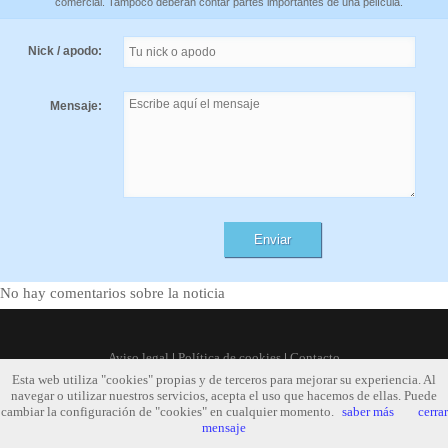
comercial. Tampoco deberán contar partes importantes de una película.
Nick / apodo:
Mensaje:
No hay comentarios sobre la noticia
Aviso legal
|
Política de cookies
|
Contacto
Esta web utiliza "cookies" propias y de terceros para mejorar su experiencia. Al
navegar o utilizar nuestros servicios, acepta el uso que hacemos de ellas. Puede
cambiar la configuración de "cookies" en cualquier momento.
saber más
cerrar
mensaje