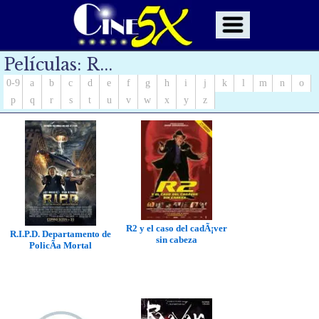
Películas: R...
0-9
a
b
c
d
e
f
g
h
i
j
k
l
m
n
o
p
q
r
s
t
u
v
w
x
y
z
R2 y el caso del cadÃ¡ver
R.I.P.D. Departamento de
sin cabeza
PolicÃ­a Mortal