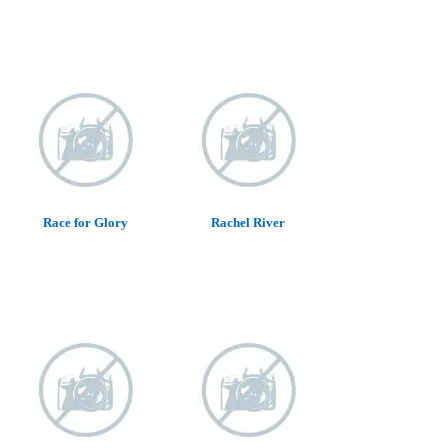
Race for Glory
Rachel River