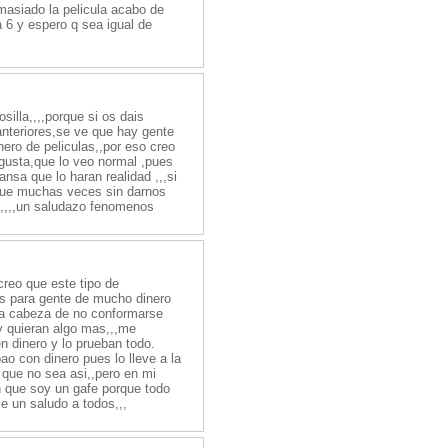
masiado la pelicula acabo de
a 6 y espero q sea igual de
silla,,,,porque si os dais
nteriores,se ve que hay gente
ero de peliculas,,por eso creo
 gusta,que lo veo normal ,pues
nsa que lo haran realidad ,,,si
rque muchas veces sin darnos
,,,,,un saludazo fenomenos
 creo que este tipo de
sas para gente de mucho dinero
la cabeza de no conformarse
 y quieran algo mas,,,me
n dinero y lo prueban todo.
o con dinero pues lo lleve a la
 que no sea asi,,pero en mi
 que soy un gafe porque todo
je un saludo a todos,,,