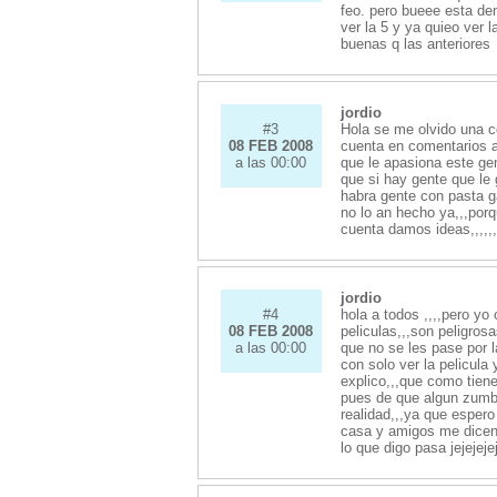
feo. pero bueee esta de
ver la 5 y ya quieo ver l
buenas q las anteriores
jordio
#3
Hola se me olvido una co
08 FEB 2008
cuenta en comentarios a
a las 00:00
que le apasiona este gen
que si hay gente que le
habra gente con pasta ga
no lo an hecho ya,,,po
cuenta damos ideas,,,,,
jordio
#4
hola a todos ,,,,pero yo
08 FEB 2008
peliculas,,,son peligro
a las 00:00
que no se les pase por 
con solo ver la pelicula
explico,,,que como tiene
pues de que algun zumba
realidad,,,ya que espero
casa y amigos me dicen
lo que digo pasa jejejeje