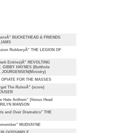
ngersÂ” BUCKETHEAD & FRIENDS
LIAMS
sion RobberyÂ” THE LEGION OF
Dark Entries)Â” REVOLTING
 GIBBY HAYNES (Butthole
AL JOURGENSEN(Ministry)
” OPIATE FOR THE MASSES
get The RulesÂ” (score)
LOUSER
le Hate Anthem" (Venus Head
MARILYN MANSON
ts and Over Dramatics" THE
 Remember" MUDVAYNE
" BLOODSIMPLE