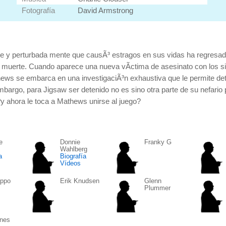
Fotografía
David Armstrong
ante y perturbada mente que causÃ³ estragos en sus vidas ha regresa
 o muerte. Cuando aparece una nueva vÃ­ctima de asesinato con los s
hews se embarca en una investigaciÃ³n exhaustiva que le permite det
bargo, para Jigsaw ser detenido no es sino otra parte de su nefario 
?y ahora le toca a Mathews unirse al juego?
e
Donnie
Franky G
Wahlberg
a
Biografía
Vídeos
appo
Erik Knudsen
Glenn
Plummer
ones