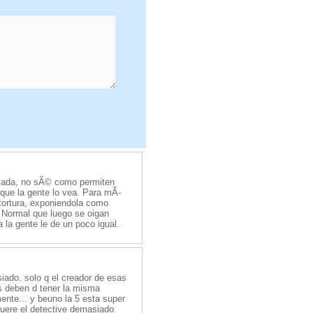
jada, no sÃ© como permiten
 que la gente lo vea. Para mÃ­
tortura, exponiendola como
. Normal que luego se oigan
 la gente le de un poco igual.
iado. solo q el creador de esas
es deben d tener la misma
mente... y beuno la 5 esta super
muere el detective demasiado