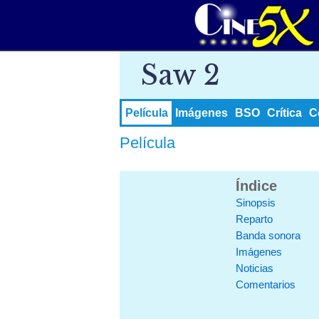
Saw 2
Película
Imágenes
BSO
Crítica
C
Película
Índice
Sinopsis
Reparto
Banda sonora
Imágenes
Noticias
Comentarios