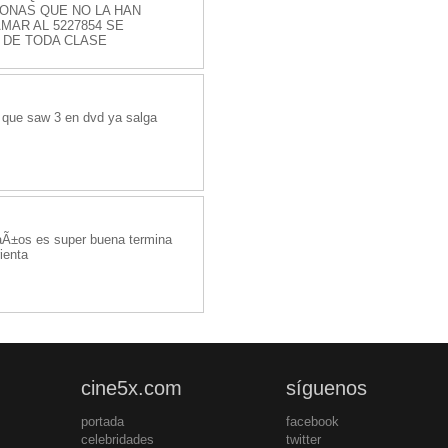
ONAS QUE NO LA HAN
MAR AL 5227854 SE
 DE TODA CLASE
 que saw 3 en dvd ya salga
1 aÃ±os es super buena termina
ienta
cine5x.com
síguenos
portada
facebook
celebridades
twitter