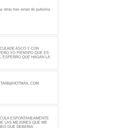
s otras tres estan de putisima
ICULADE ASCO Y CON
PERO YO PIENSPO QUE ES
AL ESPERRO QUE HAGAN LA
RITA08@HOTMAIL.COM
ICULA ESPONTANEAMENTE
 DE LAS MEJORES QUE ME
REO QUE DEBERIA