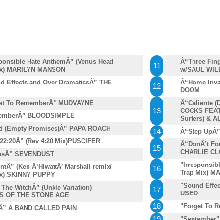
sponsible Hate AnthemÂ” (Venus Head
Â“Three Fi
11
ix) MARILYN MANSON
w/SAUL WIL
d Effects and Over DramaticsÂ” THE
Â“Home Inva
12
DOOM
et To RememberÂ” MUDVAYNE
Â“Caliente (
13
COCKS FEAT.
temberÂ” BLOODSIMPLE
Surfers) & 
d (Empty Promises)Â” PAPA ROACH
14
Â“Step UpÂ
22:20Â” (Rev 4:20 Mix)PUSCIFER
Â“DonÂ’t For
15
CHARLIE C
cesÂ” SEVENDUST
"Irresponsib
tÂ” (Ken Â‘HiwattÂ’ Marshall remix/
16
Trap Mix) 
x) SKINNY PUPPY
"Sound Effec
The WitchÂ” (Unkle Variation)
17
USED
S OF THE STONE AGE
18
"Forget To
Â” A BAND CALLED PAIN
19
"September