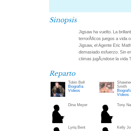
Sinopsis
Jigsaw ha vuelto. La brill
terrorÃ­ficos juegos a vida
Jigsaw, el Agente Eric Mat
demasiado esfuerzo. Sin em
ctimas jugÃ¡ndose la vida 
Reparto
Tobin Bell
Shawne
Biografía
Smith
Vídeos
Biografí
Vídeos
Dina Meyer
Tony N
Lyriq Bent
Kelly J