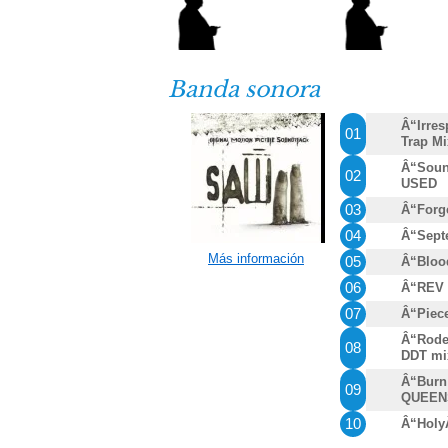
Banda sonora
Â“Irre
01
Trap M
Â“Soun
02
USED
03
Â“Forg
04
Â“Sep
Más información
05
Â“Bloo
06
Â“REV 
07
Â“Pie
Â“Roden
08
DDT mi
Â“Burn 
09
QUEEN
10
Â“Holy