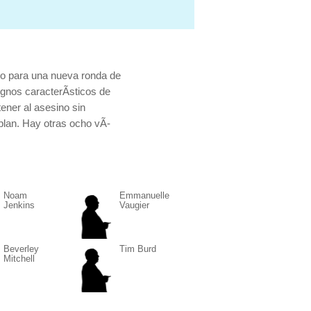
do para una nueva ronda de
ignos caracterÃ­sticos de
ener al asesino sin
plan. Hay otras ocho vÃ­
Noam
Emmanuelle
Jenkins
Vaugier
Beverley
Tim Burd
Mitchell