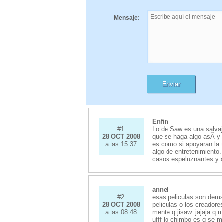
Mensaje:
Enfin
#1
Lo de Saw es una salva
28 OCT 2008
que se haga algo asÃ­ y
a las 15:37
es como si apoyaran la 
algo de entretenimiento
casos espeluznantes y a
annel
#2
esas peliculas son dems
28 OCT 2008
peliculas o los creador
a las 08:48
mente q jisaw. jajaja q 
ufff lo chimbo es q se 