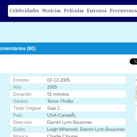
Celebridades
Noticias
Películas
Estrenos
Preestrenos
omentarios (60)
Estreno
02-12-2005
Año
2005
Duración
91 minutos
Género
Terror-Thriller
Título Original
Saw 2
País
USA-CanadÃ¡
Dirección
Darren Lynn Bousman
Guión
Leigh Whannell, Darren Lynn Bousman
Música
Charlie Clouser