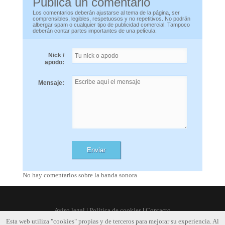
Publica un comentario
Los comentarios deberán ajustarse al tema de la página, ser
comprensibles, legibles, respetuosos y no repetitivos. No podrán
albergar spam o cualquier tipo de publicidad comercial. Tampoco
deberán contar partes importantes de una película.
Nick /
apodo:
Mensaje:
No hay comentarios sobre la banda sonora
Aviso legal
|
Política de cookies
|
Contacto
Esta web utiliza "cookies" propias y de terceros para mejorar su experiencia. Al