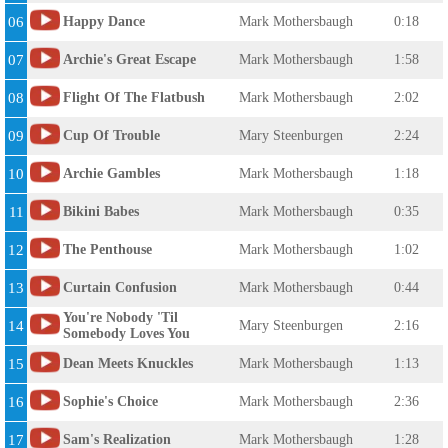
06
Happy Dance
Mark Mothersbaugh
0:18
07
Archie's Great Escape
Mark Mothersbaugh
1:58
08
Flight Of The Flatbush
Mark Mothersbaugh
2:02
09
Cup Of Trouble
Mary Steenburgen
2:24
10
Archie Gambles
Mark Mothersbaugh
1:18
11
Bikini Babes
Mark Mothersbaugh
0:35
12
The Penthouse
Mark Mothersbaugh
1:02
13
Curtain Confusion
Mark Mothersbaugh
0:44
You're Nobody 'Til
14
Mary Steenburgen
2:16
Somebody Loves You
15
Dean Meets Knuckles
Mark Mothersbaugh
1:13
16
Sophie's Choice
Mark Mothersbaugh
2:36
17
Sam's Realization
Mark Mothersbaugh
1:28