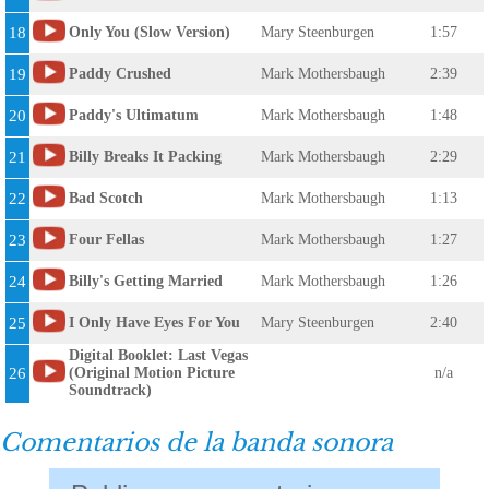
18
Only You (Slow Version)
Mary Steenburgen
1:57
19
Paddy Crushed
Mark Mothersbaugh
2:39
20
Paddy's Ultimatum
Mark Mothersbaugh
1:48
21
Billy Breaks It Packing
Mark Mothersbaugh
2:29
22
Bad Scotch
Mark Mothersbaugh
1:13
23
Four Fellas
Mark Mothersbaugh
1:27
24
Billy's Getting Married
Mark Mothersbaugh
1:26
25
I Only Have Eyes For You
Mary Steenburgen
2:40
Digital Booklet: Last Vegas
26
(Original Motion Picture
n/a
Soundtrack)
Comentarios de la banda sonora