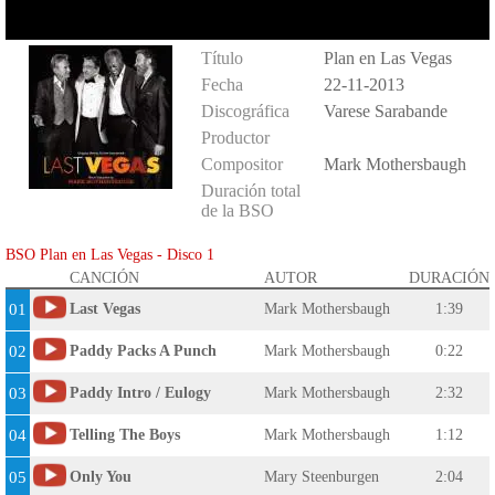
Título
Plan en Las Vegas
Fecha
22-11-2013
Discográfica
Varese Sarabande
Productor
Compositor
Mark Mothersbaugh
Duración total
de la BSO
BSO Plan en Las Vegas - Disco 1
CANCIÓN
AUTOR
DURACIÓN
01
Last Vegas
Mark Mothersbaugh
1:39
02
Paddy Packs A Punch
Mark Mothersbaugh
0:22
03
Paddy Intro / Eulogy
Mark Mothersbaugh
2:32
04
Telling The Boys
Mark Mothersbaugh
1:12
05
Only You
Mary Steenburgen
2:04