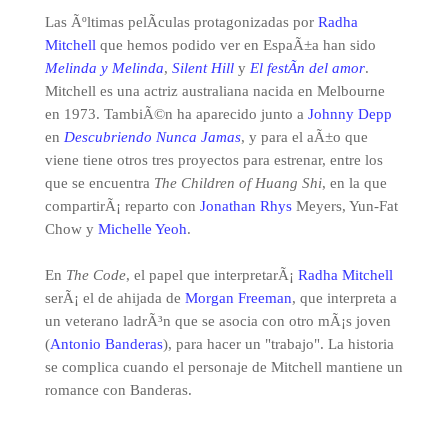
Las Ãºltimas pelÃ­culas protagonizadas por
Radha
Mitchell
que hemos podido ver en EspaÃ±a han sido
Melinda y Melinda
,
Silent Hill
y
El festÃ­n del amor
.
Mitchell es una actriz australiana nacida en Melbourne
en 1973. TambiÃ©n ha aparecido junto a
Johnny Depp
en
Descubriendo Nunca Jamas
, y para el aÃ±o que
viene tiene otros tres proyectos para estrenar, entre los
que se encuentra
The Children of Huang Shi
, en la que
compartirÃ¡ reparto con
Jonathan Rhys
Meyers, Yun-Fat
Chow y
Michelle Yeoh
.
En
The Code
, el papel que interpretarÃ¡
Radha Mitchell
serÃ¡ el de ahijada de
Morgan Freeman
, que interpreta a
un veterano ladrÃ³n que se asocia con otro mÃ¡s joven
(
Antonio Banderas
), para hacer un "trabajo". La historia
se complica cuando el personaje de Mitchell mantiene un
romance con Banderas.