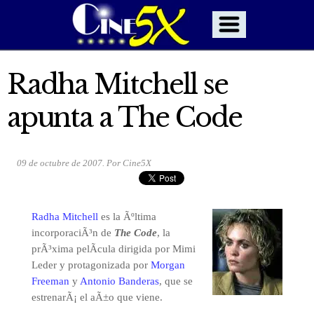
Radha Mitchell se
apunta a The Code
09 de octubre de 2007. Por Cine5X
Radha Mitchell
es la Ãºltima
incorporaciÃ³n de
The Code
, la
prÃ³xima pelÃ­cula dirigida por Mimi
Leder y protagonizada por
Morgan
Freeman
y
Antonio Banderas
, que se
estrenarÃ¡ el aÃ±o que viene.