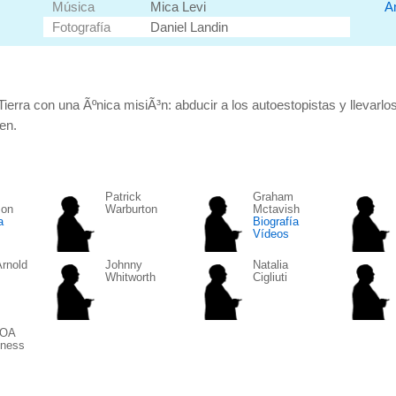
Am
Música
Mica Levi
Fotografía
Daniel Landin
Tierra con una Ãºnica misiÃ³n: abducir a los autoestopistas y llevar
en.
Patrick
Graham
son
Warburton
Mctavish
a
Biografía
Vídeos
rnold
Johnny
Natalia
Whitworth
Cigliuti
 OÂ
hness