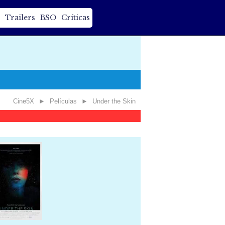
Trailers
BSO
Críticas
Cine5X
►
Películas
►
Under the Skin