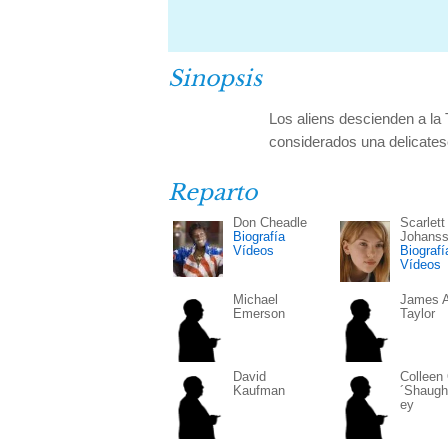
Sinopsis
Los aliens descienden a la 
considerados una delicates
Reparto
Don Cheadle
Scarlett
Biografía
Johans
Vídeos
Biografí
Vídeos
Michael
James A
Emerson
Taylor
David
Colleen
Kaufman
´Shaug
ey