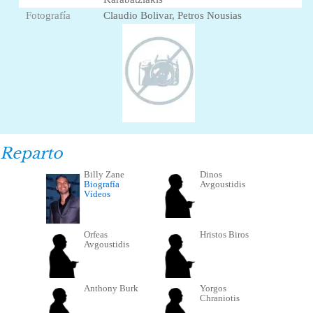
Fotografía
Claudio Bolivar, Petros Nousias
Reparto
Billy Zane
Dinos
Biografía
Avgoustidis
Vídeos
Orfeas
Hristos Biros
Avgoustidis
Anthony Burk
Yorgos
Chraniotis