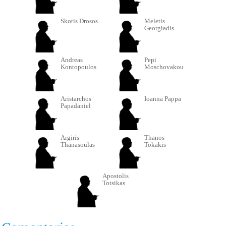
Skotis Drosos
Meletis
Georgiadis
Andreas
Pepi
Kontopoulos
Moschovakou
Aristarchos
Ioanna Pappa
Papadaniel
Argiris
Thanos
Thanasoulas
Tokakis
Apostolis
Totsikas