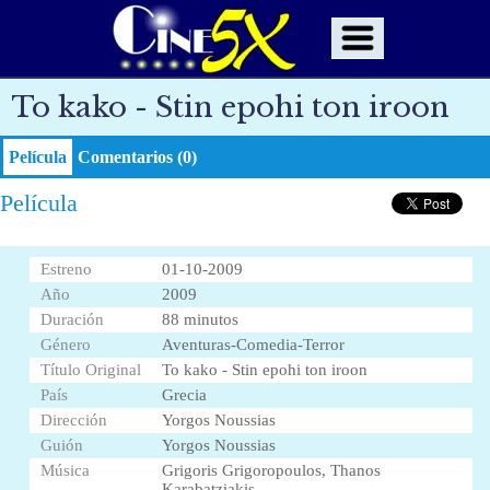
To kako - Stin epohi ton iroon
Película
Comentarios (0)
Película
Estreno
01-10-2009
Año
2009
Duración
88 minutos
Género
Aventuras-Comedia-Terror
Título Original
To kako - Stin epohi ton iroon
País
Grecia
Dirección
Yorgos Noussias
Guión
Yorgos Noussias
Música
Grigoris Grigoropoulos, Thanos
Karabatziakis