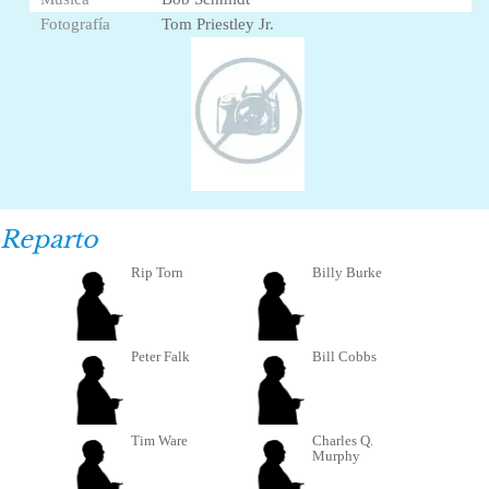
Fotografía
Tom Priestley Jr.
Reparto
Rip Torn
Billy Burke
Peter Falk
Bill Cobbs
Tim Ware
Charles Q.
Murphy