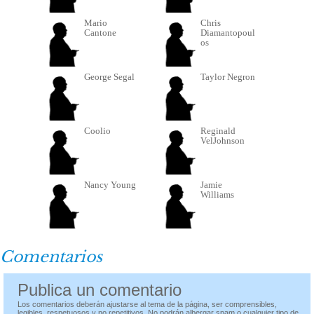
Mario
Chris
Cantone
Diamantopoul
os
George Segal
Taylor Negron
Coolio
Reginald
VelJohnson
Nancy Young
Jamie
Williams
Comentarios
Publica un comentario
Los comentarios deberán ajustarse al tema de la página, ser comprensibles,
legibles, respetuosos y no repetitivos. No podrán albergar spam o cualquier tipo de