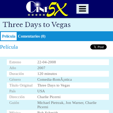
Three Days to Vegas
Película
Comentarios (0)
Película
Estreno
22-04-2008
Año
2007
Duración
120 minutos
Género
Comedia-RomÃ¡ntica
Título Original
Three Days to Vegas
País
USA
Dirección
Charlie Picerni
Guión
Michael Pietrzak, Jon Warner, Charlie
Picerni
Música
Bob Schmidt