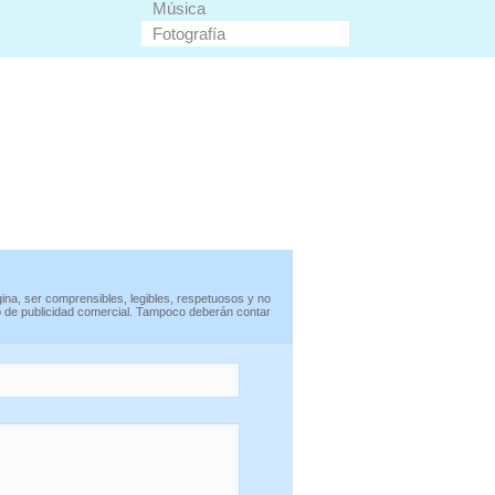
Música
Fotografía
ina, ser comprensibles, legibles, respetuosos y no
po de publicidad comercial. Tampoco deberán contar