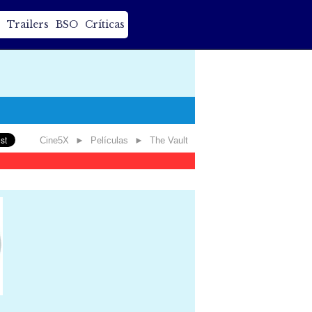
Trailers
BSO
Críticas
Cine5X
►
Películas
►
The Vault