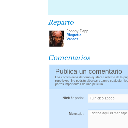
Reparto
Johnny Depp
Biografía
Vídeos
Comentarios
Publica un comentario
Los comentarios deberán ajustarse al tema de la pág
repetitivos. No podrán albergar spam o cualquier ti
partes importantes de una película.
Nick / apodo:
Mensaje: