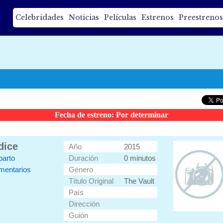
Celebridades
Noticias
Películas
Estrenos
Preestrenos
Fecha de estreno: Por determinar
dice
Año
2015
parto
Duración
0 minutos
mentarios
Género
Título Original
The Vault
País
Dirección
Guión