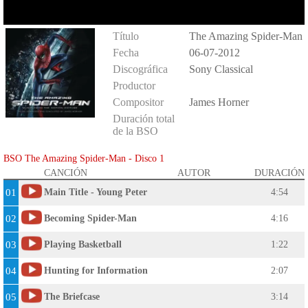
Título
The Amazing Spider-Man
Fecha
06-07-2012
Discográfica
Sony Classical
Productor
Compositor
James Horner
Duración total
de la BSO
BSO The Amazing Spider-Man - Disco 1
CANCIÓN
AUTOR
DURACIÓN
01
Main Title - Young Peter
4:54
02
Becoming Spider-Man
4:16
03
Playing Basketball
1:22
04
Hunting for Information
2:07
05
The Briefcase
3:14