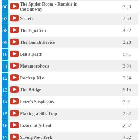
The Spider Room - Rumble in
06
3:20
the Subway
07
Secrets
2:30
08
The Equation
4:22
09
The Ganali Device
2:28
10
Ben's Death
5:41
11
Metamorphosis
3:04
12
Rooftop Kiss
2:34
13
The Bridge
5:15
14
Peter's Suspicions
3:01
15
Making a Silk Trap
2:52
16
Lizard at School!
2:57
17
Saving New York
7:52