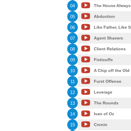
04
The House Always
05
Abduction
06
Like Father, Like 
07
Agent Shavers
08
Client Relations
09
Fisticuffs
10
A Chip off the Old
11
Furst Offense
12
Leverage
13
The Rounds
14
Ivan of Oz
15
Cronin