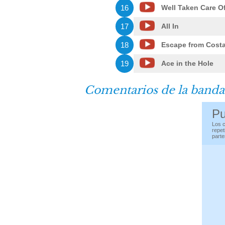
16
Well Taken Care O
17
All In
18
Escape from Costa
19
Ace in the Hole
Comentarios de la banda
Pu
Los c
repet
parte