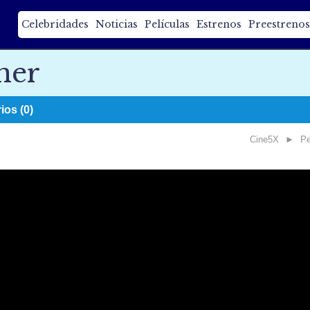
Celebridades
Noticias
Películas
Estrenos
Preestrenos
ner
os (0)
Cine5X
►
Pe