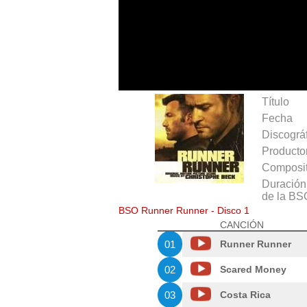
Título
Fecha
Discográ
Producto
Composit
Duración 
de la BS
BSO Runner Runner - Disco 1
CANCIÓN
01
Runner Runner
02
Scared Money
03
Costa Rica