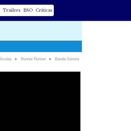
Trailers
BSO
Críticas
lículas
►
Runner Runner
►
Banda Sonora