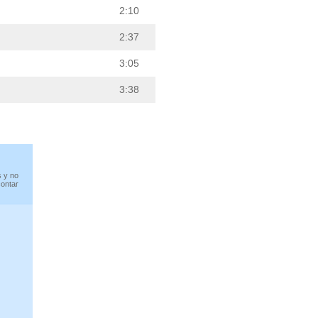
2:10
2:37
3:05
3:38
s y no
contar