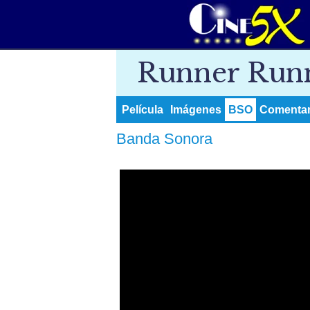
Runner Run
Película
Imágenes
BSO
Comentari
Banda Sonora