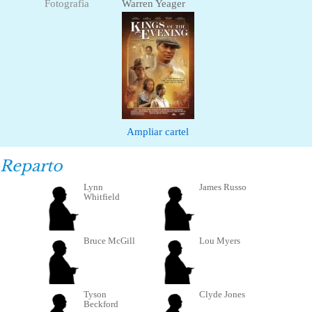
Fotografía
Warren Yeager
Ampliar cartel
Reparto
Lynn
James Russo
Whitfield
Bruce McGill
Lou Myers
Tyson
Clyde Jones
Beckford