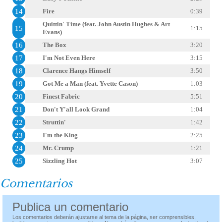
14
Fire
0:39
Quittin' Time (feat. John Austin Hughes & Art
15
1:15
Evans)
16
The Box
3:20
17
I'm Not Even Here
3:15
18
Clarence Hangs Himself
3:50
19
Got Me a Man (feat. Yvette Cason)
1:03
20
Finest Fabric
5:51
21
Don't Y'all Look Grand
1:04
22
Struttin'
1:42
23
I'm the King
2:25
24
Mr. Crump
1:21
25
Sizzling Hot
3:07
Comentarios
Publica un comentario
Los comentarios deberán ajustarse al tema de la página, ser comprensibles,