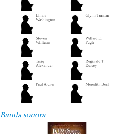
Linara
Glynn Turman
Washington
Steven
Willard E.
Williams
Pugh
Tariq
Reginald T.
Alexander
Dorsey
Paul Archer
Meredith Beal
Banda sonora