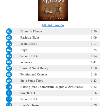
Más información
01
Homer's Theme
3:30
02
Fashion Night
1:09
03
Social Hall 3
1:11
04
Bugs
0:25
05
Social Hall 4
1:04
06
Winners
1:41
07
Lookin' Good Henry
1:16
08
Pennies and Cement
2:19
09
Stole Some Tires
1:23
10
Boxing (feat. John Austin Hughes & Art Evans)
1:22
11
Sweetheart
2:16
12
Social Hall 6
1:17
13
Lucy's Theme
2:29