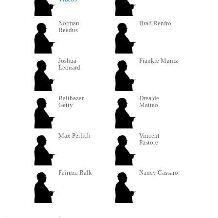
Norman
Brad Renfro
Reedus
Joshua
Frankie Muniz
Leonard
Balthazar
Drea de
Getty
Matteo
Max Perlich
Vincent
Pastore
Fairuza Balk
Nancy Cassaro