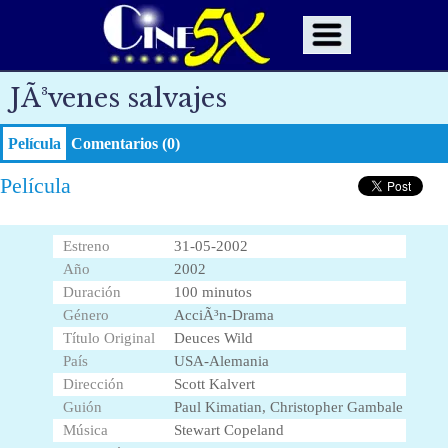
JÃ³venes salvajes
Película
Comentarios (0)
Película
Estreno
31-05-2002
Año
2002
Duración
100 minutos
Género
AcciÃ³n-Drama
Título Original
Deuces Wild
País
USA-Alemania
Dirección
Scott Kalvert
Guión
Paul Kimatian, Christopher Gambale
Música
Stewart Copeland