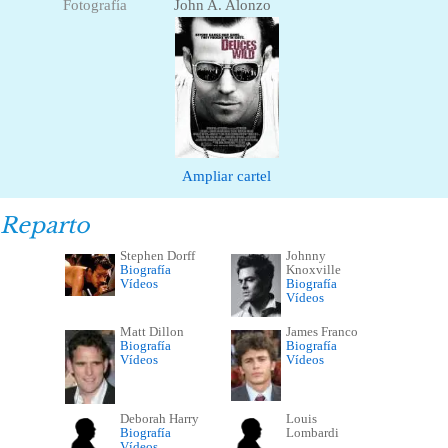
Fotografía
John A. Alonzo
Ampliar cartel
Reparto
Stephen Dorff
Johnny
Biografía
Knoxville
Vídeos
Biografía
Vídeos
Matt Dillon
James Franco
Biografía
Biografía
Vídeos
Vídeos
Deborah Harry
Louis
Biografía
Lombardi
Vídeos