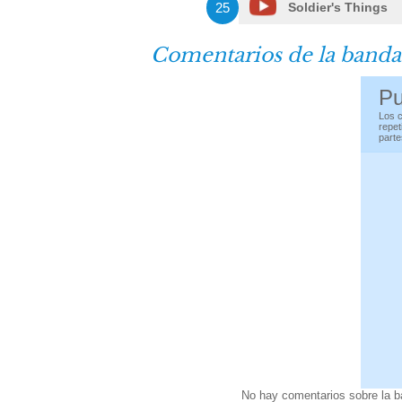
25
Soldier's Things
Comentarios de la banda
Pu
Los c
repet
parte
No hay comentarios sobre la 