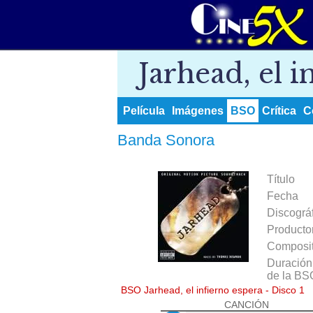
Jarhead, el i
Película
Imágenes
BSO
Crítica
C
Banda Sonora
Título
Fecha
Discográ
Producto
Composit
Duración 
de la BS
BSO Jarhead, el infierno espera - Disco 1
CANCIÓN