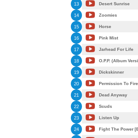
13
Desert Sunrise
14
Zoomies
15
Horse
16
Pink Mist
17
Jarhead For Life
18
O.P.P. (Album Vers
19
Dickskinner
20
Permission To Fire
21
Dead Anyway
22
Scuds
23
Listen Up
24
Fight The Power [E