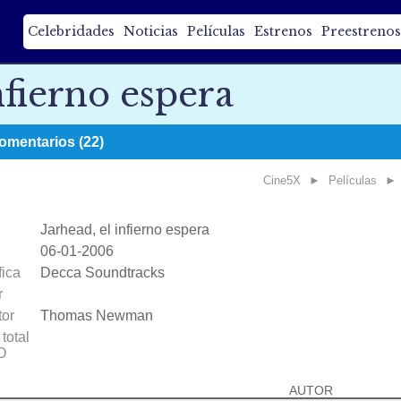
Celebridades
Noticias
Películas
Estrenos
Preestrenos
nfierno espera
omentarios (22)
Cine5X
►
Películas
►
Jarhead, el infierno espera
06-01-2006
fica
Decca Soundtracks
r
or
Thomas Newman
total
O
AUTOR