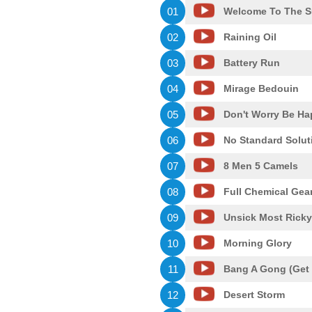
01
Welcome To The S
02
Raining Oil
03
Battery Run
04
Mirage Bedouin
05
Don't Worry Be Ha
06
No Standard Solut
07
8 Men 5 Camels
08
Full Chemical Gea
09
Unsick Most Ricky
10
Morning Glory
11
Bang A Gong (Get 
12
Desert Storm