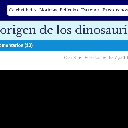
Celebridades
Noticias
Películas
Estrenos
Preestrenos
 origen de los dinosaur
omentarios (10)
Cine5X
►
Películas
►
Ice Age 3: 