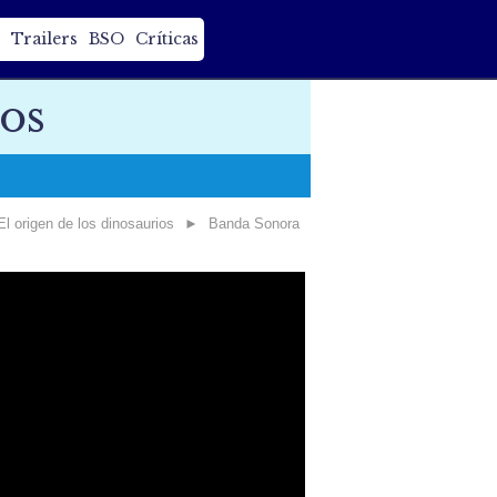
Trailers
BSO
Críticas
ios
El origen de los dinosaurios
►
Banda Sonora