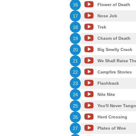
16
Flower of Death
17
Nose Job
18
Trek
19
Chasm of Death
20
Big Smelly Crack
21
We Shall Raise Th
22
Campfire Stories
23
Flashback
24
Nite Nite
25
You'll Never Tango
26
Herd Crossing
27
Plates of Woe