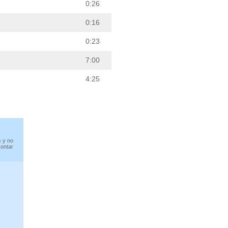
0:26
0:16
0:23
7:00
4:25
s y no
contar