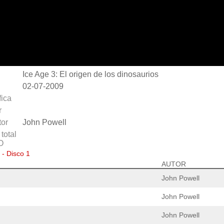
Ice Age 3: El origen de los dinosaurios
02-07-2009
fica
r
or
John Powell
total
O
 - Disco 1
AUTOR
John Powell
John Powell
John Powell