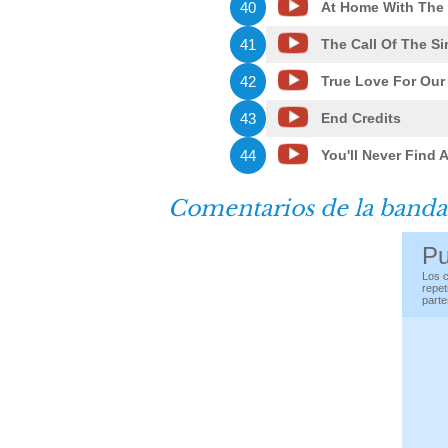
40
At Home With The 
41
The Call Of The Si
42
True Love For Our
43
End Credits
44
You'll Never Find 
Comentarios de la banda
Pu
Los c
repet
parte