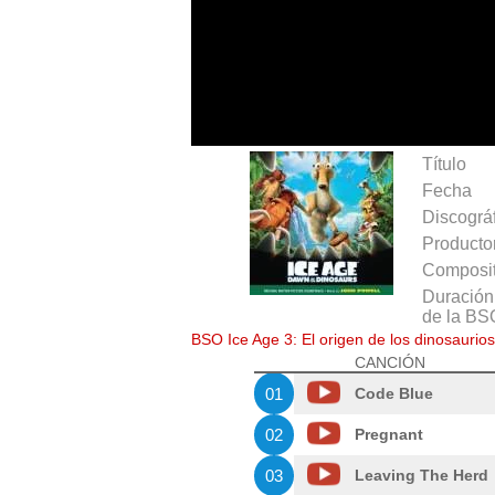
Título
Fecha
Discográ
Producto
Composit
Duración 
de la BS
BSO Ice Age 3: El origen de los dinosaurios
CANCIÓN
01
Code Blue
02
Pregnant
03
Leaving The Herd