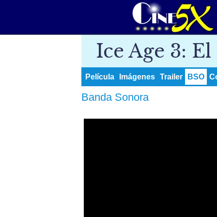
Ice Age 3: El
Película
Imágenes
Trailer
BSO
C
Banda Sonora