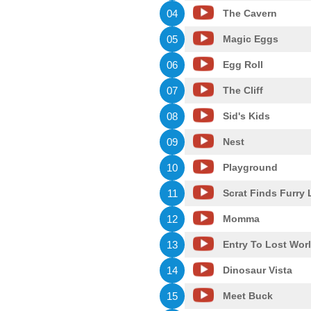
04
The Cavern
05
Magic Eggs
06
Egg Roll
07
The Cliff
08
Sid's Kids
09
Nest
10
Playground
11
Scrat Finds Furry
12
Momma
13
Entry To Lost Wor
14
Dinosaur Vista
15
Meet Buck