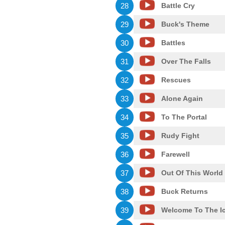
28
Battle Cry
29
Buck's Theme
30
Battles
31
Over The Falls
32
Rescues
33
Alone Again
34
To The Portal
35
Rudy Fight
36
Farewell
37
Out Of This World
38
Buck Returns
39
Welcome To The I