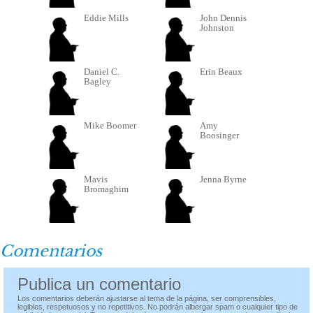
Eddie Mills
John Dennis
Johnston
Daniel C.
Erin Beaux
Bagley
Mike Boomer
Amy
Boosinger
Mavis
Jenna Byrne
Bromaghim
Comentarios
Publica un comentario
Los comentarios deberán ajustarse al tema de la página, ser comprensibles,
legibles, respetuosos y no repetitivos. No podrán albergar spam o cualquier tipo de