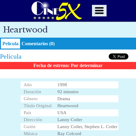
Heartwood
Película
Comentarios (0)
Película
Fecha de estreno: Por determinar
Año
1998
Duración
92 minutos
Género
Drama
Título Original
Heartwood
País
USA
Dirección
Lanny Cotler
Guión
Lanny Cotler, Stephen L. Cotler
Música
Ray Colcord