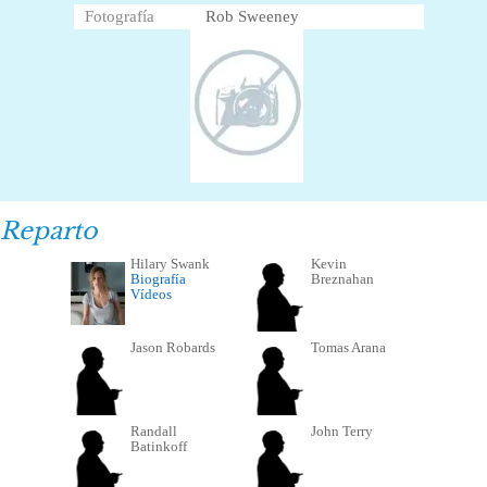
Fotografía
Rob Sweeney
Reparto
Hilary Swank
Kevin
Biografía
Breznahan
Vídeos
Jason Robards
Tomas Arana
Randall
John Terry
Batinkoff