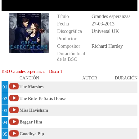
Título
Grandes esperanzas
Fecha
27-03-2013
Discográfica
Universal UK
Productor
Compositor
Richard Hartley
Duración total
de la BSO
BSO Grandes esperanzas - Disco 1
CANCIÓN
AUTOR
DURACIÓN
01
The Marshes
02
The Ride To Satis House
03
Miss Havisham
04
Beggar Him
05
Goodbye Pip