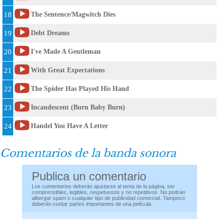
18
The Sentence/Magwitch Dies
19
Debt Dreams
20
I've Made A Gentleman
21
With Great Expectations
22
The Spider Has Played His Hand
23
Incandescent (Burn Baby Burn)
24
Handel You Have A Letter
Comentarios de la banda sonora
Publica un comentario
Los comentarios deberán ajustarse al tema de la página, ser
comprensibles, legibles, respetuosos y no repetitivos. No podrán
albergar spam o cualquier tipo de publicidad comercial. Tampoco
deberán contar partes importantes de una película.