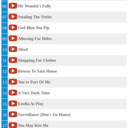
06
Mr Wemick's Folly
07
Stealing The Vittles
08
God Bless You Pip
09
Allowing For Debts
10
Jilted
11
Shopping For Clothes
12
Return To Satis House
13
You're Part Of Me
14
A Very Dark Time
15
Estella At Play
16
Surveillance (Don't Go Home)
17
You May Kiss Me