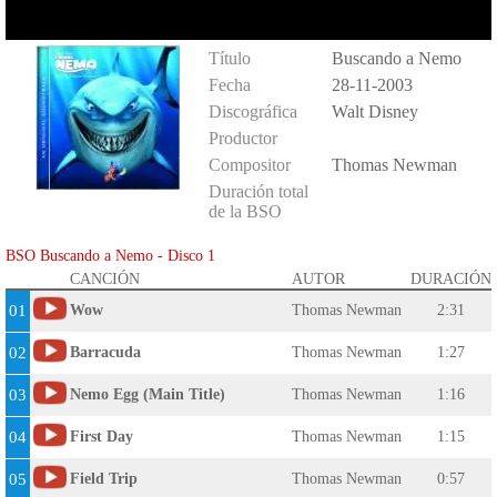
Título
Buscando a Nemo
Fecha
28-11-2003
Discográfica
Walt Disney
Productor
Compositor
Thomas Newman
Duración total
de la BSO
BSO Buscando a Nemo - Disco 1
CANCIÓN
AUTOR
DURACIÓN
01
Wow
Thomas Newman
2:31
02
Barracuda
Thomas Newman
1:27
03
Nemo Egg (Main Title)
Thomas Newman
1:16
04
First Day
Thomas Newman
1:15
05
Field Trip
Thomas Newman
0:57