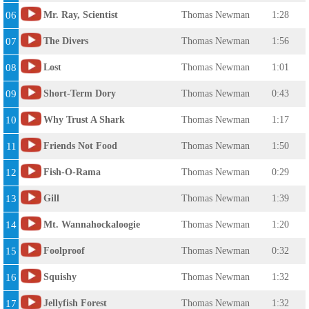
06
Mr. Ray, Scientist
Thomas Newman
1:28
07
The Divers
Thomas Newman
1:56
08
Lost
Thomas Newman
1:01
09
Short-Term Dory
Thomas Newman
0:43
10
Why Trust A Shark
Thomas Newman
1:17
11
Friends Not Food
Thomas Newman
1:50
12
Fish-O-Rama
Thomas Newman
0:29
13
Gill
Thomas Newman
1:39
14
Mt. Wannahockaloogie
Thomas Newman
1:20
15
Foolproof
Thomas Newman
0:32
16
Squishy
Thomas Newman
1:32
17
Jellyfish Forest
Thomas Newman
1:32