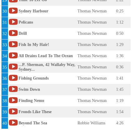
29
30
Sydney Harbour
Thomas Newman
0:25
31
Pelicans
Thomas Newman
1:12
32
Drill
Thomas Newman
0:50
33
Fish In My Hair!
Thomas Newman
1:29
34
All Drains Lead To The Ocean
Thomas Newman
1:36
...P. Sherman, 42 Wallaby Way,
35
Thomas Newman
0:36
Sydney...
36
Fishing Grounds
Thomas Newman
1:41
37
Swim Down
Thomas Newman
1:45
38
Finding Nemo
Thomas Newman
1:19
39
Fronds Like These
Thomas Newman
1:54
40
Beyond The Sea
Robbie Williams
4:26