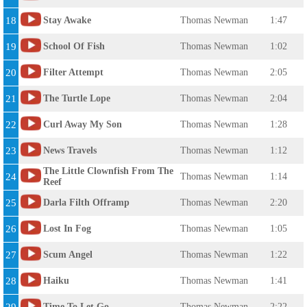
18
Stay Awake
Thomas Newman
1:47
19
School Of Fish
Thomas Newman
1:02
20
Filter Attempt
Thomas Newman
2:05
21
The Turtle Lope
Thomas Newman
2:04
22
Curl Away My Son
Thomas Newman
1:28
23
News Travels
Thomas Newman
1:12
The Little Clownfish From The
24
Thomas Newman
1:14
Reef
25
Darla Filth Offramp
Thomas Newman
2:20
26
Lost In Fog
Thomas Newman
1:05
27
Scum Angel
Thomas Newman
1:22
28
Haiku
Thomas Newman
1:41
Time To Let Go
Thomas Newman
2:22