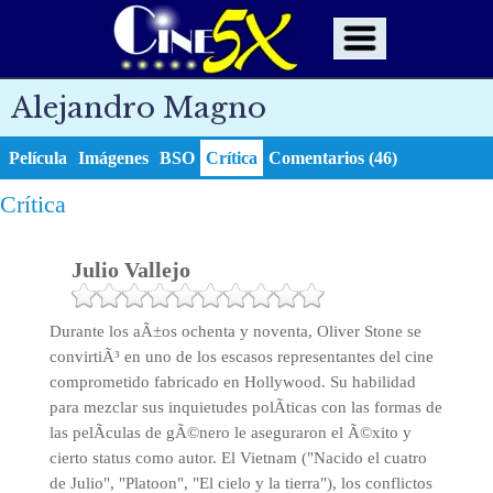
Alejandro Magno
Película
Imágenes
BSO
Crítica
Comentarios (46)
Crítica
Julio Vallejo
Durante los aÃ±os ochenta y noventa, Oliver Stone se
convirtiÃ³ en uno de los escasos representantes del cine
comprometido fabricado en Hollywood. Su habilidad
para mezclar sus inquietudes polÃ­ticas con las formas de
las pelÃ­culas de gÃ©nero le aseguraron el Ã©xito y
cierto status como autor. El Vietnam ("Nacido el cuatro
de Julio", "Platoon", "El cielo y la tierra"), los conflictos