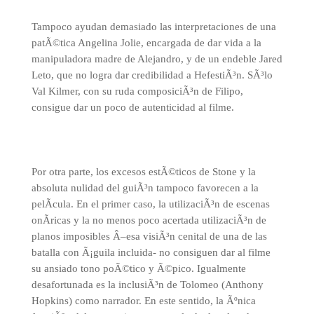
Tampoco ayudan demasiado las interpretaciones de una
patÃ©tica Angelina Jolie, encargada de dar vida a la
manipuladora madre de Alejandro, y de un endeble Jared
Leto, que no logra dar credibilidad a HefestiÃ³n. SÃ³lo
Val Kilmer, con su ruda composiciÃ³n de Filipo,
consigue dar un poco de autenticidad al filme.
Por otra parte, los excesos estÃ©ticos de Stone y la
absoluta nulidad del guiÃ³n tampoco favorecen a la
pelÃ­cula. En el primer caso, la utilizaciÃ³n de escenas
onÃ­ricas y la no menos poco acertada utilizaciÃ³n de
planos imposibles Â–esa visiÃ³n cenital de una de las
batalla con Ã¡guila incluida- no consiguen dar al filme
su ansiado tono poÃ©tico y Ã©pico. Igualmente
desafortunada es la inclusiÃ³n de Tolomeo (Anthony
Hopkins) como narrador. En este sentido, la Ãºnica