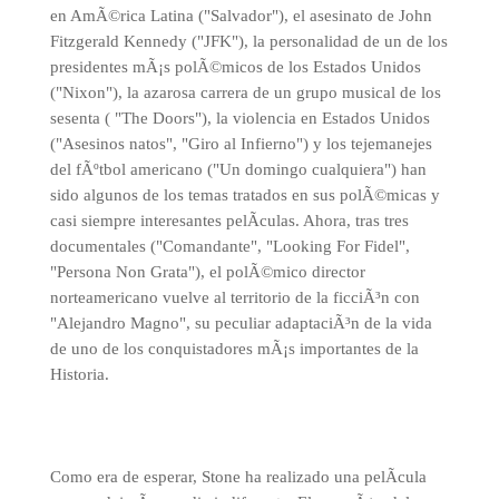
en AmÃ©rica Latina ("Salvador"), el asesinato de John
Fitzgerald Kennedy ("JFK"), la personalidad de un de los
presidentes mÃ¡s polÃ©micos de los Estados Unidos
("Nixon"), la azarosa carrera de un grupo musical de los
sesenta ( "The Doors"), la violencia en Estados Unidos
("Asesinos natos", "Giro al Infierno") y los tejemanejes
del fÃºtbol americano ("Un domingo cualquiera") han
sido algunos de los temas tratados en sus polÃ©micas y
casi siempre interesantes pelÃ­culas. Ahora, tras tres
documentales ("Comandante", "Looking For Fidel",
"Persona Non Grata"), el polÃ©mico director
norteamericano vuelve al territorio de la ficciÃ³n con
"Alejandro Magno", su peculiar adaptaciÃ³n de la vida
de uno de los conquistadores mÃ¡s importantes de la
Historia.
Como era de esperar, Stone ha realizado una pelÃ­cula