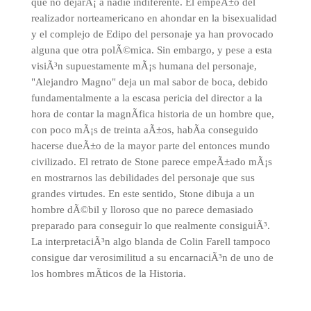
que no dejarÃ¡ a nadie indiferente. El empeÃ±o del
realizador norteamericano en ahondar en la bisexualidad
y el complejo de Edipo del personaje ya han provocado
alguna que otra polÃ©mica. Sin embargo, y pese a esta
visiÃ³n supuestamente mÃ¡s humana del personaje,
"Alejandro Magno" deja un mal sabor de boca, debido
fundamentalmente a la escasa pericia del director a la
hora de contar la magnÃ­fica historia de un hombre que,
con poco mÃ¡s de treinta aÃ±os, habÃ­a conseguido
hacerse dueÃ±o de la mayor parte del entonces mundo
civilizado. El retrato de Stone parece empeÃ±ado mÃ¡s
en mostrarnos las debilidades del personaje que sus
grandes virtudes. En este sentido, Stone dibuja a un
hombre dÃ©bil y lloroso que no parece demasiado
preparado para conseguir lo que realmente consiguiÃ³.
La interpretaciÃ³n algo blanda de Colin Farell tampoco
consigue dar verosimilitud a su encarnaciÃ³n de uno de
los hombres mÃ­ticos de la Historia.