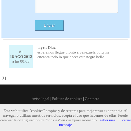
tayris Diaz
#1
esperemos llegue pronto a venezuela porq me
18 AGO 2012
encanta todo lo que haces este negro bello.
a las 00:03
[1]
·
Aviso legal
|
Política de cookies
|
Contacto
Esta web utiliza "cookies" propias y de terceros para mejorar su experiencia. Al
navegar o utilizar nuestros servicios, acepta el uso que hacemos de ellas. Puede
cambiar la configuración de "cookies" en cualquier momento.
saber más
cerrar
mensaje