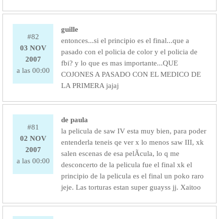
guille
#82
entonces...si el principio es el final...que a
03 NOV
pasado con el policia de color y el policia de
2007
fbi? y lo que es mas importante...QUE
a las 00:00
COJONES A PASADO CON EL MEDICO DE
LA PRIMERA jajaj
de paula
#81
la pelicula de saw IV esta muy bien, para poder
02 NOV
entenderla teneis qe ver x lo menos saw III, xk
2007
salen escenas de esa pelÃ­cula, lo q me
a las 00:00
desconcerto de la pelicula fue el final xk el
principio de la pelicula es el final un poko raro
jeje. Las torturas estan super guayss jj. Xaitoo