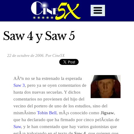
Saw 4 y Saw 5
22 de octubre de 2006. Por Cine5X
AÃºn no se ha estrenado la esperada
Saw 3
, pero ya se oyen comentarios de
hasta dos nuevas secuelas. Y dichos
comentarios no provienen del hijo del
vecino del portero de uno de los estudios, sino del
mismÃ­simo
Tobin Bell
, mÃ¡s conocido como
Jigsaw
,
que ha declarado que ha firmado por cinco pelÃ­culas de
Saw
, y le han comentado que hay varios guionistas que
estÃ¡n trabajando en el texto de
Saw 4
, que quieren que