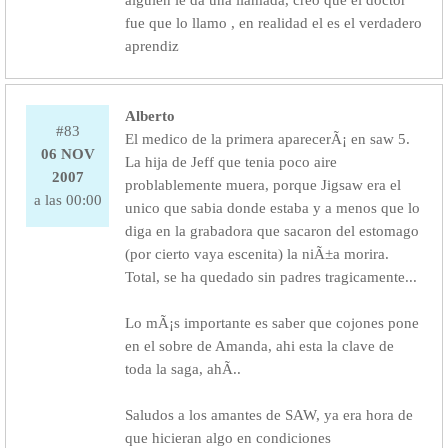
alguien le da una llamada, creo que el doctor
fue que lo llamo , en realidad el es el verdadero
aprendiz
Alberto
#83
El medico de la primera aparecerÃ¡ en saw 5.
06 NOV
La hija de Jeff que tenia poco aire
2007
problablemente muera, porque Jigsaw era el
a las 00:00
unico que sabia donde estaba y a menos que lo
diga en la grabadora que sacaron del estomago
(por cierto vaya escenita) la niÃ±a morira.
Total, se ha quedado sin padres tragicamente...
Lo mÃ¡s importante es saber que cojones pone
en el sobre de Amanda, ahi esta la clave de
toda la saga, ahÃ­..
Saludos a los amantes de SAW, ya era hora de
que hicieran algo en condiciones