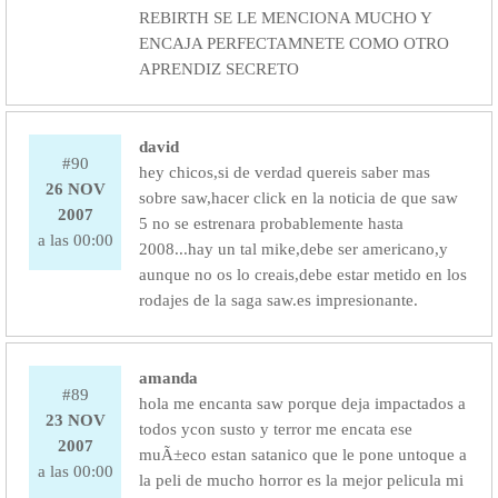
REBIRTH SE LE MENCIONA MUCHO Y
ENCAJA PERFECTAMNETE COMO OTRO
APRENDIZ SECRETO
david
#90
hey chicos,si de verdad quereis saber mas
26 NOV
sobre saw,hacer click en la noticia de que saw
2007
5 no se estrenara probablemente hasta
a las 00:00
2008...hay un tal mike,debe ser americano,y
aunque no os lo creais,debe estar metido en los
rodajes de la saga saw.es impresionante.
amanda
#89
hola me encanta saw porque deja impactados a
23 NOV
todos ycon susto y terror me encata ese
2007
muÃ±eco estan satanico que le pone untoque a
a las 00:00
la peli de mucho horror es la mejor pelicula mi