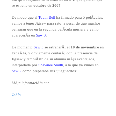
se estrene en
octubre de 2007
.
De modo que si
Tobin Bell
ha firmado para 5 pelÃ­culas,
vamos a tener Jigsaw para rato, a pesar de que muchos
pensaran que en la segunda pelÃ­cula muriera y ya no
aparecerÃ­a en
Saw 3
.
De momento
Saw 3
se estrenarÃ¡ el
10 de noviembre
en
EspaÃ±a, y obviamente contarÃ¡ con la presencia de
Jigsaw y tambiÃ©n de su alumna mÃ¡s aventajada,
interpretada por
Shawnee Smith
, a la que ya vimos en
Saw 2
como preparaba sus "jueguecitos".
MÃ¡s informaciÃ³n en:
Joblo