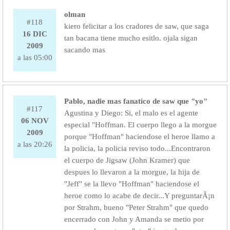
olman
#118
kiero felicitar a los cradores de saw, que saga
16 DIC
tan bacana tiene mucho esitlo. ojala sigan
2009
sacando mas
a las 05:00
Pablo, nadie mas fanatico de saw que "yo"
#117
Agustina y Diego: Si, el malo es el agente
06 NOV
especial "Hoffman. El cuerpo llego a la morgue
2009
porque "Hoffman" haciendose el heroe llamo a
a las 20:26
la policia, la policia reviso todo...Encontraron
el cuerpo de Jigsaw (John Kramer) que
despues lo llevaron a la morgue, la hija de
"Jeff" se la llevo "Hoffman" haciendose el
heroe como lo acabe de decir...Y preguntarÃ¡n
por Strahm, bueno "Peter Strahm" que quedo
encerrado con John y Amanda se metio por