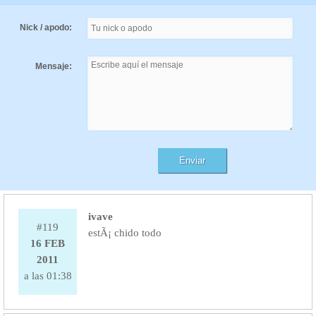
Nick / apodo:
Mensaje:
ivave
#119
estÃ¡ chido todo
16 FEB
2011
a las 01:38