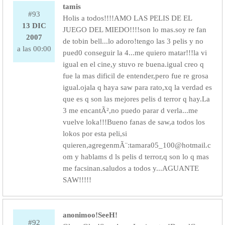
tamis
#93
Holis a todos!!!!AMO LAS PELIS DE EL
13 DIC
JUEGO DEL MIEDO!!!!son lo mas.soy re fan
2007
de tobin bell...lo adoro!tengo las 3 pelis y no
a las 00:00
pued0 conseguir la 4...me quiero matar!!!la vi
igual en el cine,y stuvo re buena.igual creo q
fue la mas dificil de entender,pero fue re grosa
igual.ojala q haya saw para rato,xq la verdad es
que es q son las mejores pelis d terror q hay.La
3 me encantÃ²,no puedo parar d verla...me
vuelve loka!!!Bueno fanas de saw,a todos los
lokos por esta peli,si
quieren,agregenmÃ¨:tamara05_100@hotmail.c
om y hablams d ls pelis d terror,q son lo q mas
me facsinan.saludos a todos y...AGUANTE
SAW!!!!!
anonimoo!SeeH!
#92