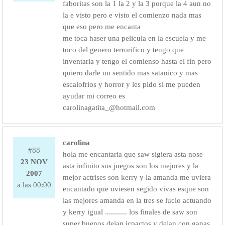
faboritas son la 1 la 2 y la 3 porque la 4 aun no
la e visto pero e visto el comienzo nada mas
que eso pero me encanta
me toca haser una pelicula en la escuela y me
toco del genero terrorifico y tengo que
inventarla y tengo el comienso hasta el fin pero
quiero darle un sentido mas satanico y mas
escalofrios y horror y les pido si me pueden
ayudar mi correo es
carolinagatita_@hotmail.com
carolina
#88
hola me encantaria que saw sigiera asta nose
23 NOV
asta infinito sus juegos son los mejores y la
2007
mejor actrises son kerry y la amanda me uviera
a las 00:00
encantado que uviesen segido vivas esque son
las mejores amanda en la tres se lucio actuando
y kerry igual ........... los finales de saw son
super buenos dejan icpactos y dejan con ganas