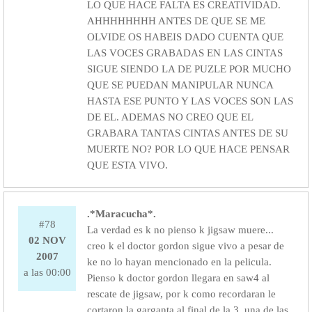
LO QUE HACE FALTA ES CREATIVIDAD.
AHHHHHHHH ANTES DE QUE SE ME
OLVIDE OS HABEIS DADO CUENTA QUE
LAS VOCES GRABADAS EN LAS CINTAS
SIGUE SIENDO LA DE PUZLE POR MUCHO
QUE SE PUEDAN MANIPULAR NUNCA
HASTA ESE PUNTO Y LAS VOCES SON LAS
DE EL. ADEMAS NO CREO QUE EL
GRABARA TANTAS CINTAS ANTES DE SU
MUERTE NO? POR LO QUE HACE PENSAR
QUE ESTA VIVO.
.*Maracucha*.
#78
La verdad es k no pienso k jigsaw muere...
02 NOV
creo k el doctor gordon sigue vivo a pesar de
2007
ke no lo hayan mencionado en la pelicula.
a las 00:00
Pienso k doctor gordon llegara en saw4 al
rescate de jigsaw, por k como recordaran le
cortaron la garganta al final de la 3, una de las