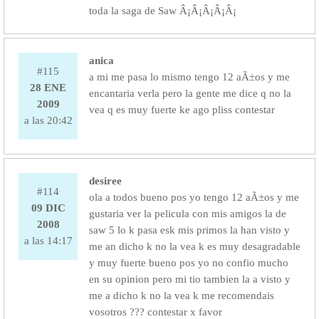
toda la saga de Saw Â¡Â¡Â¡Â¡Â¡
anica
#115
a mi me pasa lo mismo tengo 12 aÃ±os y me
28 ENE
encantaria verla pero la gente me dice q no la
2009
vea q es muy fuerte ke ago pliss contestar
a las 20:42
desiree
#114
ola a todos bueno pos yo tengo 12 aÃ±os y me
09 DIC
gustaria ver la pelicula con mis amigos la de
2008
saw 5 lo k pasa esk mis primos la han visto y
a las 14:17
me an dicho k no la vea k es muy desagradable
y muy fuerte bueno pos yo no confio mucho
en su opinion pero mi tio tambien la a visto y
me a dicho k no la vea k me recomendais
vosotros ??? contestar x favor