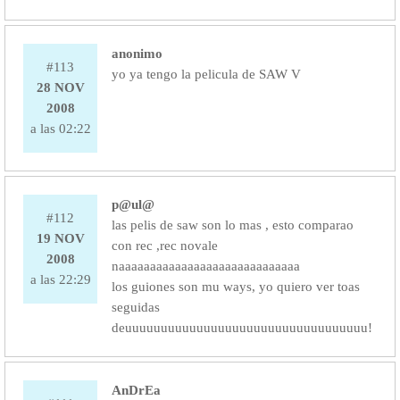
anonimo
#113
yo ya tengo la pelicula de SAW V
28 NOV
2008
a las 02:22
p@ul@
#112
las pelis de saw son lo mas , esto comparao
19 NOV
con rec ,rec novale
2008
naaaaaaaaaaaaaaaaaaaaaaaaaaaaa
a las 22:29
los guiones son mu ways, yo quiero ver toas
seguidas
deuuuuuuuuuuuuuuuuuuuuuuuuuuuuuuuuuu!
AnDrEa