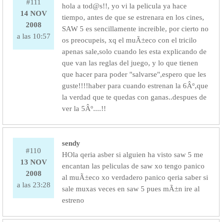
#111
hola a tod@s!!, yo vi la pelicula ya hace
14 NOV
tiempo, antes de que se estrenara en los cines,
2008
SAW 5 es sencillamente increible, por cierto no
a las 10:57
os preocupeis, xq el muÃ±eco con el tricilo
apenas sale,solo cuando les esta explicando de
que van las reglas del juego, y lo que tienen
que hacer para poder "salvarse",espero que les
guste!!!!haber para cuando estrenan la 6Âº,que
la verdad que te quedas con ganas..despues de
ver la 5Âº....!!
sendy
#110
HOla qeria asber si alguien ha visto saw 5 me
13 NOV
encantan las peliculas de saw xo tengo panico
2008
al muÃ±eco xo verdadero panico qeria saber si
a las 23:28
sale muxas veces en saw 5 pues mÃ±n ire al
estreno