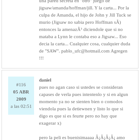
una pared secreta en "otro" juego de
jigsaw/amanda/hoffman/jill. Y la carta... Por la
culpa de Amanda, el hijo de John y Jill Tuck se
murio (Jigsaw no sabia pero Hoffman sÃ­)
entonces la amenazÃ³ diciendole que si no
mataba a Lynn le contaba eso a Jigsaw... Eso
decia la carta... Cualquier cosa, cualquier duda
de "SAW". pablo_ufc@hotmail.com Agregen
!!!
daniel
#116
pues no agan caso si ustedes se consideran
05 ABR
capases de verla pues intentenlo y si en algun
2009
momento ya no se sienten bien o comodos
a las 02:51
viendola pues la detiewnen y listo lo que si
digo es que si es feurte pero no hay que
exagerar x)
pero la peli es buenisimaaaa Â¡Â¡Â¡Â¡ amo