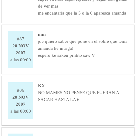
de ver mas
me encantaria que la 5 o la 6 aparesca amanda
mm
#87
joe quiero saber que pone en el sobre que tenia
20 NOV
amanda ke intriga!
2007
espero ke saken prntito saw V
a las 00:00
KX
#86
NO MAMES NO PENSE QUE FUERAN A
20 NOV
SACAR HASTA LA 6
2007
a las 00:00