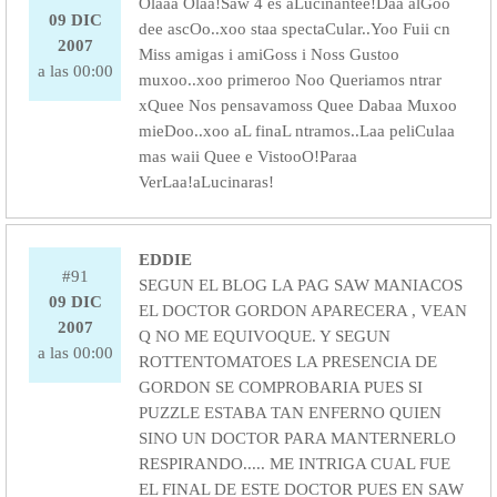
Olaaa Olaa!Saw 4 es aLucinantee!Daa alGoo
09 DIC
dee ascOo..xoo staa spectaCular..Yoo Fuii cn
2007
Miss amigas i amiGoss i Noss Gustoo
a las 00:00
muxoo..xoo primeroo Noo Queriamos ntrar
xQuee Nos pensavamoss Quee Dabaa Muxoo
mieDoo..xoo aL finaL ntramos..Laa peliCulaa
mas waii Quee e VistooO!Paraa
VerLaa!aLucinaras!
EDDIE
#91
SEGUN EL BLOG LA PAG SAW MANIACOS
09 DIC
EL DOCTOR GORDON APARECERA , VEAN
2007
Q NO ME EQUIVOQUE. Y SEGUN
a las 00:00
ROTTENTOMATOES LA PRESENCIA DE
GORDON SE COMPROBARIA PUES SI
PUZZLE ESTABA TAN ENFERNO QUIEN
SINO UN DOCTOR PARA MANTERNERLO
RESPIRANDO..... ME INTRIGA CUAL FUE
EL FINAL DE ESTE DOCTOR PUES EN SAW