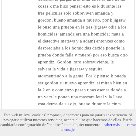
cosas k me hizo pensar esto es k durante las
tres peliculas solo sobreviven amanda y
gordon, bueno amanda a muerto, por k jigsaw
le puso una prueba en la tres (jigsaw odia a los
homicidas, amanda era una homicida( mata a
el detective matews y a adam) entonces como
despreciaba a los homicidas decide ponerle la
prueba donde falla y muere) por eso busca otro
aprendiz: Gordon, otro sobreviviente, le
salvara la vida a jigsaaw y seguira
atormentando a la gente. Por k pienso k pueda
ser gordon su nuevo aprendiz: si miran bien en
la 2 en e comienzo pasan unas esenas donde a
un vato le ponen una mascara letal y la llave
esta detras de su ojo, bueno durante la cinta
pasan esenas donde se ven k le estan metiendo
Esta web utiliza "cookies" propias y de terceros para mejorar su experiencia. Al
la llave bueno el tipo k lo esta operando
navegar o utilizar nuestros servicios, acepta el uso que hacemos de ellas. Puede
cambiar la configuración de "cookies" en cualquier momento.
COGEA Â¿por k sera? Â¿le faltara un pie? K
saber más
cerrar
mensaje
yo sepa al dr. gordon le flata un pie, y aparte es