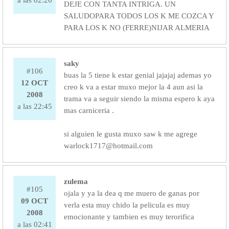
a las 02:26
DEJE CON TANTA INTRIGA. UN
SALUDOPARA TODOS LOS K ME COZCA Y
PARA LOS K NO (FERRE)NIJAR ALMERIA
saky
#106
buas la 5 tiene k estar genial jajajaj ademas yo
12 OCT
creo k va a estar muxo mejor la 4 aun asi la
2008
trama va a seguir siendo la misma espero k aya
a las 22:45
mas carniceria .
si alguien le gusta muxo saw k me agrege
warlock1717@hotmail.com
zulema
#105
ojala y ya la dea q me muero de ganas por
09 OCT
verla esta muy chido la pelicula es muy
2008
emocionante y tambien es muy terorifica
a las 02:41