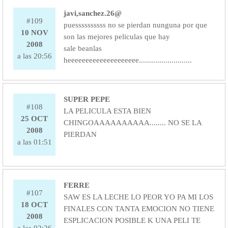
javi,sanchez.26@
#109
puessssssssss no se pierdan nunguna por que
10 NOV
son las mejores peliculas que hay
2008
sale beanlas
a las 20:56
heeeeeeeeeeeeeeeeeeee..........................
SUPER PEPE
#108
LA PELICULA ESTA BIEN
25 OCT
CHINGOAAAAAAAAAA........ NO SE LA
2008
PIERDAN
a las 01:51
FERRE
#107
SAW ES LA LECHE LO PEOR YO PA MI LOS
18 OCT
FINALES CON TANTA EMOCION NO TIENE
2008
ESPLICACION POSIBLE K UNA PELI TE