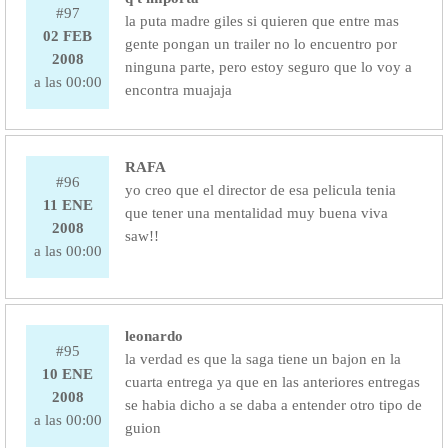
#97
la puta madre giles si quieren que entre mas
02 FEB
gente pongan un trailer no lo encuentro por
2008
ninguna parte, pero estoy seguro que lo voy a
a las 00:00
encontra muajaja
RAFA
#96
yo creo que el director de esa pelicula tenia
11 ENE
que tener una mentalidad muy buena viva
2008
saw!!
a las 00:00
leonardo
#95
la verdad es que la saga tiene un bajon en la
10 ENE
cuarta entrega ya que en las anteriores entregas
2008
se habia dicho a se daba a entender otro tipo de
a las 00:00
guion