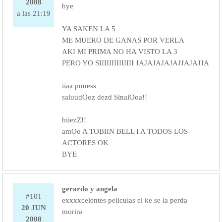
2008
bye
a las 21:19
YA SAKEN LA 5
ME MUERO DE GANAS POR VERLA
AKI MI PRIMA NO HA VISTO LA 3
PERO YO SIIIIIIIIIIIIII JAJAJAJAJAJJAJAJJA
iiaa puuess
saluudOoz dezd SinalOoa!!
biiezZ!!
amOo A TOBIIN BELL I A TODOS LOS
ACTORES OK
BYE
gerardo y angela
#101
exxxxcelentes peliculas el ke se la perda
20 JUN
morira
2008