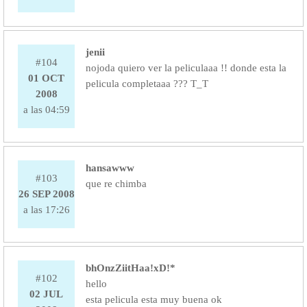
jenii
#104
nojoda quiero ver la peliculaaa !! donde esta la
01 OCT
pelicula completaaa ??? T_T
2008
a las 04:59
hansawww
#103
que re chimba
26 SEP 2008
a las 17:26
bhOnzZiitHaa!xD!*
#102
hello
02 JUL
esta pelicula esta muy buena ok