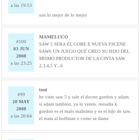
a las 19:53
son lo mejor de lo mejor
MAMELUCO
#100
SAW 5 SERA EL GORE E NUEVA ESCENE
03 JUN
SAW6 UN JUEGO QUE CREO SU HIJO DEL
2008
MISMO PRODUCTOR DE LA CINTA SAW
a las 23:25
2,3,4,5 Y...6
toni
#99
he visto saw 5 y sale el doctor gordon y adam.
20 MAY
si adam tambien. ya lo vereis. reesulta k
2008
gordon es el malo malisimo y es el hijo de saw.
a las 20:04
el mata al hoffman o como se llame