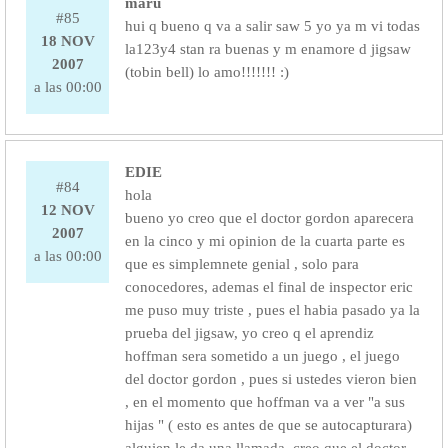
maru
#85
hui q bueno q va a salir saw 5 yo ya m vi todas
18 NOV
la123y4 stan ra buenas y m enamore d jigsaw
2007
(tobin bell) lo amo!!!!!!! :)
a las 00:00
EDIE
#84
hola
12 NOV
bueno yo creo que el doctor gordon aparecera
2007
en la cinco y mi opinion de la cuarta parte es
a las 00:00
que es simplemnete genial , solo para
conocedores, ademas el final de inspector eric
me puso muy triste , pues el habia pasado ya la
prueba del jigsaw, yo creo q el aprendiz
hoffman sera sometido a un juego , el juego
del doctor gordon , pues si ustedes vieron bien
, en el momento que hoffman va a ver "a sus
hijas " ( esto es antes de que se autocapturara)