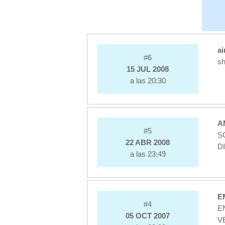
a
#6
sh
15 JUL 2008
a las 20:30
A
#5
S
22 ABR 2008
D
a las 23:49
E
#4
E
05 OCT 2007
V