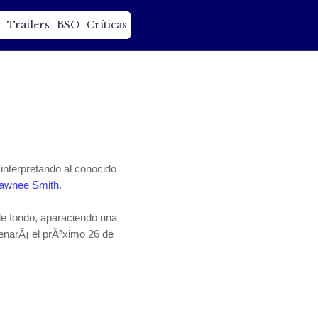
Trailers
BSO
Críticas
interpretando al conocido
awnee Smith
.
de fondo, aparaciendo una
enarÃ¡ el prÃ³ximo 26 de