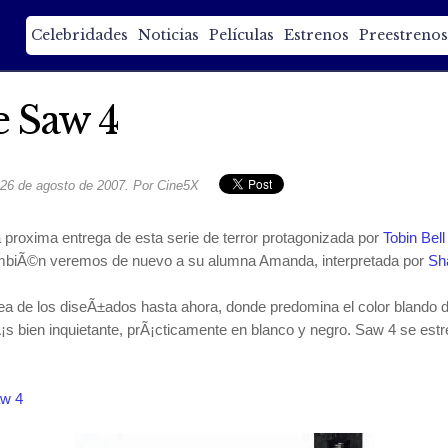
Celebridades
Noticias
Películas
Estrenos
Preestrenos
e Saw 4
26 de agosto de 2007. Por Cine5X
 proxima entrega de esta serie de terror protagonizada por
Tobin Bell
ambiÃ©n veremos de nuevo a su alumna Amanda, interpretada por
Sh
­nea de los diseÃ±ados hasta ahora, donde predomina el color blando 
s bien inquietante, prÃ¡cticamente en blanco y negro. Saw 4 se estr
aw 4