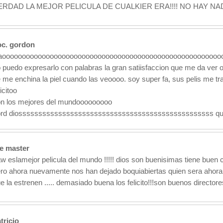
ERDAD LA MEJOR PELICULA DE CUALKIER ERA!!!! NO HAY NAD
oc. gordon
aooooooooooooooooooooooooooooooooooooooooooooooooooooooo
 puedo expresarlo con palabras la gran satiisfaccion que me da ver o
 me enchina la piel cuando las veoooo. soy super fa, sus pelis me tr
licitoo
n los mejores del mundooooooooo
rd diosssssssssssssssssssssssssssssssssssssssssssssssss que 
e master
w eslamejor pelicula del mundo !!!!! dios son buenisimas tiene buen 
ro ahora nuevamente nos han dejado boquiabiertas quien sera ahora 
e la estrenen ..... demasiado buena los felicito!!!son buenos directores
tricio