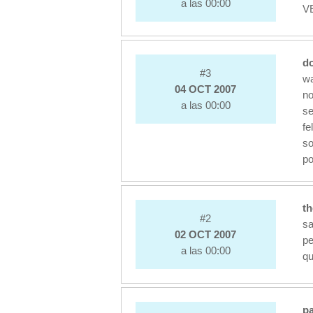
a las 00:00
V
d
#3
w
04 OCT 2007
no
a las 00:00
se
fe
so
po
th
#2
sa
02 OCT 2007
pe
a las 00:00
qu
pa