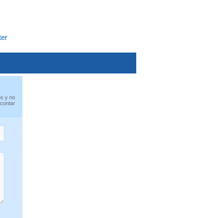
ter
os y no
 contar