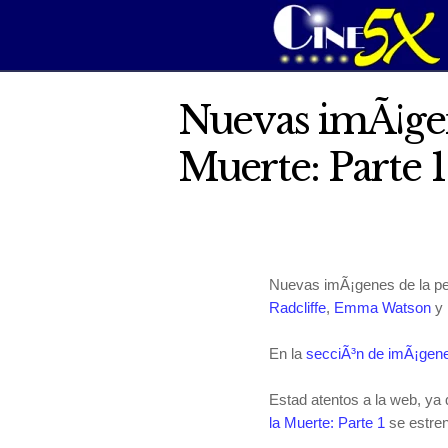
Nuevas imÃ¡gene
Muerte: Parte 1
Nuevas imÃ¡genes de la pe
Radcliffe
,
Emma Watson
y
En la
secciÃ³n de imÃ¡gen
Estad atentos a la web, ya
la Muerte: Parte 1
se estren