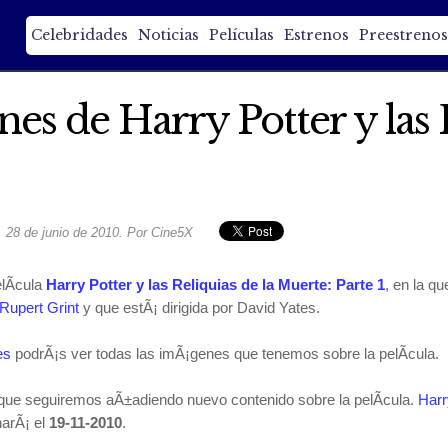
Celebridades
Noticias
Películas
Estrenos
Preestrenos
s de Harry Potter y las R
28 de junio de 2010. Por Cine5X
lÃ­cula
Harry Potter y las Reliquias de la Muerte: Parte 1
, en la q
Rupert Grint
y que estÃ¡ dirigida por David Yates.
es
podrÃ¡s ver todas las imÃ¡genes que tenemos sobre la pelÃ­cula.
 que seguiremos aÃ±adiendo nuevo contenido sobre la pelÃ­cula.
Harr
arÃ¡ el
19-11-2010
.