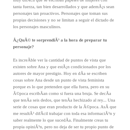
muy difÃ­cil que se escriban papeles de mujeres con
tanta fuerza, tan bien desarrollados y que ademÃ¡s sean
personajes tan proactivos. Personajes que toman sus
propias decisiones y no se limitan a seguir el dictado de
los personajes masculinos.
Â¿QuÃ© te sorprendiÃ³ a la hora de preparar tu
personaje?
Es increÃ­ble ver la cantidad de puntos de vista que
existen sobre Ana y que estÃ¡n condicionados por los
autores de mayor prestigio. Hoy en dÃ­a se escriben
cosas sobre Ana desde un punto de vista feminista
porque es lo que pretenden que ella fuera, pero en su
Ã©poca escribÃ­an como si fuera una bruja. Se decÃ­a
que tenÃ­a seis dedos, que tenÃ­a hechizado al rey... Una
serie de cosas que eran producto de la Ã©poca. AsÃ­ que
me resultÃ³ difÃ­cil trabajar con toda esa informaciÃ³n y
saber realmente lo que sucedÃ­a. Finalmente creas tu
propia opiniÃ³n, pero no deja de ser tu propio punto de