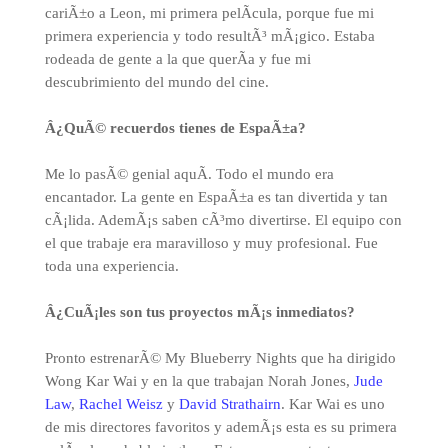
cariÃ±o a Leon, mi primera pelÃ­cula, porque fue mi
primera experiencia y todo resultÃ³ mÃ¡gico. Estaba
rodeada de gente a la que querÃ­a y fue mi
descubrimiento del mundo del cine.
Â¿QuÃ© recuerdos tienes de EspaÃ±a?
Me lo pasÃ© genial aquÃ­. Todo el mundo era
encantador. La gente en EspaÃ±a es tan divertida y tan
cÃ¡lida. AdemÃ¡s saben cÃ³mo divertirse. El equipo con
el que trabaje era maravilloso y muy profesional. Fue
toda una experiencia.
Â¿CuÃ¡les son tus proyectos mÃ¡s inmediatos?
Pronto estrenarÃ© My Blueberry Nights que ha dirigido
Wong Kar Wai y en la que trabajan Norah Jones,
Jude
Law
,
Rachel Weisz
y
David Strathairn
. Kar Wai es uno
de mis directores favoritos y ademÃ¡s esta es su primera