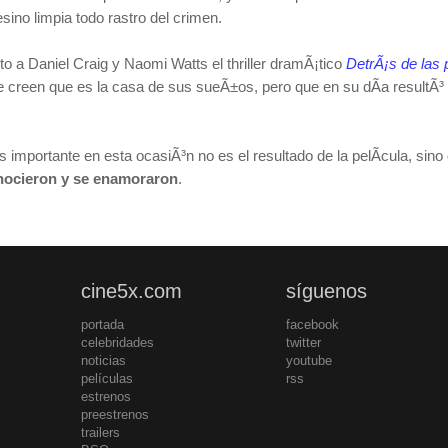
ino limpia todo rastro del crimen.
o a Daniel Craig y Naomi Watts el thriller dramÃ¡tico
DetrÃ¡s de las
que creen que es la casa de sus sueÃ±os, pero que en su dÃ­a resultÃ³ 
 importante en esta ocasiÃ³n no es el resultado de la pelÃ­cula, sino
nocieron y se enamoraron
.
cine5x.com
síguenos
portada
facebook
celebridades
twitter
noticias
youtube
películas
rss
estrenos
preestrenos
trailers