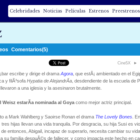
Celebridades
Noticias
Películas
Estrenos
Preestrenos
z
eos
Comentarios(5)
Cine5X
►
bar escribe y dirige el drama
Agora
, que estÃ¡ ambientado en el Egip
a y filÃ³sofa
Hypatia de AlejandrÃ­a
, desdendiente de la escuela de P
 llevaron a una iglesia y la asesinaron brutalmente.
l Weisz estarÃ­a nominada al Goya
como mejor actriz principal.
nto a Mark Wahlberg y Saoirse Ronan el drama
The Lovely Bones
. En
 tres hijas llevan una vida tranquila. Por desgracia, su hija Susi es 
tir de entonces, Abigail, incapaz de superarlo, necesita cambiar su v
 a su familia despuÃ©s de fallecer, y como impacta este hecho en ca