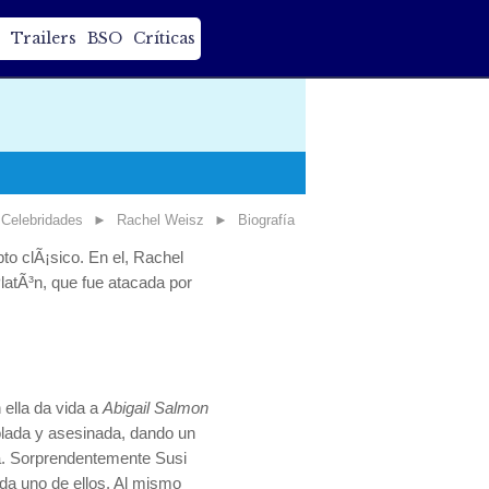
Trailers
BSO
Críticas
Celebridades
►
Rachel Weisz
►
Biografía
to clÃ¡sico. En el, Rachel
latÃ³n, que fue atacada por
 ella da vida a
Abigail Salmon
violada y asesinada, dando un
ida. Sorprendentemente Susi
da uno de ellos. Al mismo