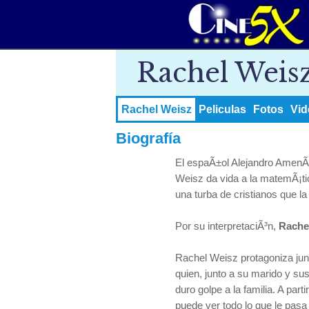
Rachel Weis
Rachel Weisz
Peliculas
Fotos
Vid
Biografía
El espaÃ±ol Alejandro AmenÃ¡
Weisz da vida a la matemÃ¡tic
una turba de cristianos que la
Por su interpretaciÃ³n,
Rache
Rachel Weisz protagoniza ju
quien, junto a su marido y sus
duro golpe a la familia. A par
puede ver todo lo que le pasa