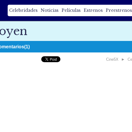
Celebridades
Noticias
Películas
Estrenos
Preestrenos
doyen
omentarios(1)
Cine5X
►
Ce