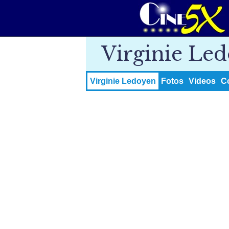
Virginie Le
Virginie Ledoyen
Fotos
Videos
C