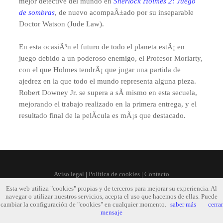
mejor detective del mundo en
Sherlock Holmes 2: Juego
de sombras
, de nuevo acompaÃ±ado por su inseparable
Doctor Watson (Jude Law).
En esta ocasiÃ³n el futuro de todo el planeta estÃ¡ en
juego debido a un poderoso enemigo, el Profesor Moriarty,
con el que Holmes tendrÃ¡ que jugar una partida de
ajedrez en la que todo el mundo representa alguna pieza.
Robert Downey Jr. se supera a sÃ­ mismo en esta secuela,
mejorando el trabajo realizado en la primera entrega, y el
resultado final de la pelÃ­cula es mÃ¡s que destacado.
Aviso legal
|
Política de cookies
|
Contacto
Esta web utiliza "cookies" propias y de terceros para mejorar su experiencia. Al
navegar o utilizar nuestros servicios, acepta el uso que hacemos de ellas. Puede
cambiar la configuración de "cookies" en cualquier momento.
saber más
cerrar
mensaje