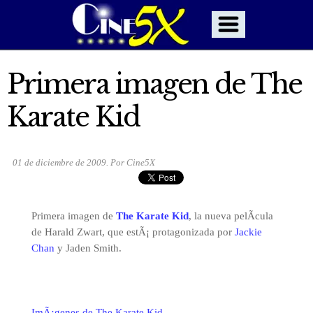
Primera imagen de The
Karate Kid
01 de diciembre de 2009. Por Cine5X
Primera imagen de
The Karate Kid
, la nueva pelÃ­cula
de Harald Zwart, que estÃ¡ protagonizada por
Jackie
Chan
y Jaden Smith.
ImÃ¡genes de The Karate Kid
.