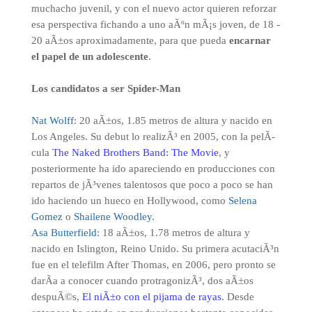
muchacho juvenil, y con el nuevo actor quieren reforzar
esa perspectiva fichando a uno aÃºn mÃ¡s joven, de 18 -
20 aÃ±os aproximadamente, para que pueda
encarnar
el papel de un adolescente
.
Los candidatos a ser Spider-Man
Nat Wolff
: 20 aÃ±os, 1.85 metros de altura y nacido en
Los Angeles. Su debut lo realizÃ³ en 2005, con la pelÃ­
cula
The Naked Brothers Band: The Movie
, y
posteriormente ha ido apareciendo en producciones con
repartos de jÃ³venes talentosos que poco a poco se han
ido haciendo un hueco en Hollywood, como
Selena
Gomez
o
Shailene Woodley
.
Asa Butterfield
: 18 aÃ±os, 1.78 metros de altura y
nacido en Islington, Reino Unido. Su primera acutaciÃ³n
fue en el telefilm After Thomas, en 2006, pero pronto se
darÃ­a a conocer cuando protragonizÃ³, dos aÃ±os
despuÃ©s,
El niÃ±o con el pijama de rayas
. Desde