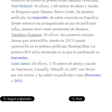
entonces ha estado en producciones bastante conocidas.
Tom Holland
: 18 aÃ±os, 1.68 metros de altura y nacido
en Kingston upon Thames, Reino Unido. Su primera
pelÃ­cula,
Lo imposible
, de sobra conocida en EspaÃ±a.
Desde entonces ha protagonizado un par de pelÃ­culas
mÃ¡s, aunque tiene varias pendientes de finalizar.
Timothee Chalamat
: 20 aÃ±os. Sus primeros trabajos
fueron para televisiÃ³n, siendo en 2013 cuando
aparecerÃ­a en su primera pelÃ­cula, Burning Blue. La
producciÃ³n mÃ¡s destacada en la que ha participado es
Interstellar
.
Liam James
: 18 aÃ±os, 1.70 metros de altura y nacido
en Vancouver, CanadÃ¡. DebutÃ³ en 2007 con Novio
por una noche, y ha salido en pelÃ­culas como
Horsemen
o
2012
.