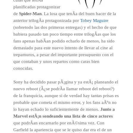
culas que tenÃ­a
planificadas protagonizar
de
Spider-Man
. La losa que tenÃ­a del buen hacer de la
anterior trilogÃ­a protagonizada por
Tobey Maguire
(sobretodo las dos primeras entregas) y el hecho de que
hubiera pasado tan poco tiempo entre trilogÃ­as que los
fans apenas habÃ­an podido echarlo de menos, ha sido
demasiado para este nuevo intento de llevar al cine al
trepamuros, a pesar del importante presupuesto con el
que contaban y unos repartos como caras bien
conocidas.
Sony ha decidido pasar pÃ¡gina y ya estÃ¡ planeando el
nuevo reboot (Â¿se podrÃ­a llamar reboot del reboot?)
de la franquicia, aunque si de verdad hay tantas prisas es
probable que cometa el mismo error, y los fans aÃºn no
lo hayan echado lo suficientemente de menos.
Junto a
Marvel estÃ¡n sondeando una lista de cinco actores
que podrÃ­an encarnarlo por enÃ©sima vez. Con
Garfield la apariencia que se le quiso dar era el de un