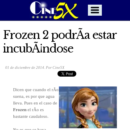
Frozen 2 podrÃ­a estar
incubÃ¡ndose
01 de diciembre de 2014. Por Cine5X
Dicen que cuando el rÃ­o
suena, es por que agua
lleva. Pues en el caso de
Frozen
el rÃ­o es
bastante caudaloso.
No es que se haya