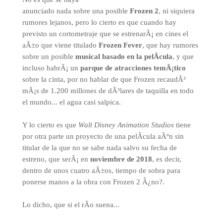
anunciado nada sobre una posible
Frozen 2
, ni siquiera
rumores lejanos, pero lo cierto es que cuando hay
previsto un cortometraje que se estrenarÃ¡ en cines el
aÃ±o que viene titulado
Frozen Fever
, que hay rumores
sobre un posible
musical basado en la pelÃ­cula
, y que
incluso habrÃ¡ un
parque de atracciones temÃ¡tico
sobre la cinta, por no hablar de que Frozen recaudÃ³
mÃ¡s de 1.200 millones de dÃ³lares de taquilla en todo
el mundo... el agua casi salpica.
Y lo cierto es que
Walt Disney Animation Studios
tiene
por otra parte un proyecto de una pelÃ­cula aÃºn sin
titular de la que no se sabe nada salvo su fecha de
estreno, que serÃ¡ en
noviembre de 2018
, es decir,
dentro de unos cuatro aÃ±os, tiempo de sobra para
ponerse manos a la obra con Frozen 2 Â¿no?.
Lo dicho, que si el rÃ­o suena...