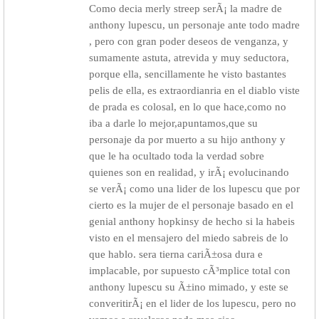
Como decia merly streep serÃ¡ la madre de
anthony lupescu, un personaje ante todo madre
, pero con gran poder deseos de venganza, y
sumamente astuta, atrevida y muy seductora,
porque ella, sencillamente he visto bastantes
pelis de ella, es extraordianria en el diablo viste
de prada es colosal, en lo que hace,como no
iba a darle lo mejor,apuntamos,que su
personaje da por muerto a su hijo anthony y
que le ha ocultado toda la verdad sobre
quienes son en realidad, y irÃ¡ evolucinando
se verÃ¡ como una lider de los lupescu que por
cierto es la mujer de el personaje basado en el
genial anthony hopkinsy de hecho si la habeis
visto en el mensajero del miedo sabreis de lo
que hablo. sera tierna cariÃ±osa dura e
implacable, por supuesto cÃ³mplice total con
anthony lupescu su Ã±ino mimado, y este se
converitirÃ¡ en el lider de los lupescu, pero no