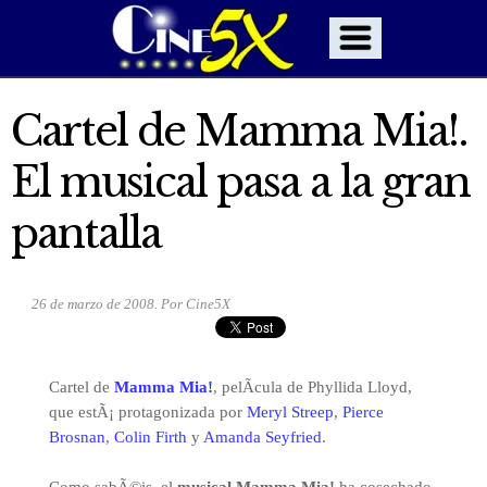
Cartel de Mamma Mia!.
El musical pasa a la gran
pantalla
26 de marzo de 2008. Por Cine5X
Cartel de
Mamma Mia!
, pelÃ­cula de Phyllida Lloyd,
que estÃ¡ protagonizada por
Meryl Streep
,
Pierce
Brosnan
,
Colin Firth
y
Amanda Seyfried
.