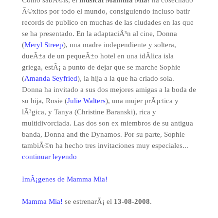
Como sabÃ©is, el
musical Mamma Mia!
ha cosechado
Ã©xitos por todo el mundo, consiguiendo incluso batir
records de publico en muchas de las ciudades en las que
se ha presentado. En la adaptaciÃ³n al cine, Donna
(
Meryl Streep
), una madre independiente y soltera,
dueÃ±a de un pequeÃ±o hotel en una idÃ­lica isla
griega, estÃ¡ a punto de dejar que se marche Sophie
(
Amanda Seyfried
), la hija a la que ha criado sola.
Donna ha invitado a sus dos mejores amigas a la boda de
su hija, Rosie (
Julie Walters
), una mujer prÃ¡ctica y
lÃ³gica, y Tanya (Christine Baranski), rica y
multidivorciada. Las dos son ex miembros de su antigua
banda, Donna and the Dynamos. Por su parte, Sophie
tambiÃ©n ha hecho tres invitaciones muy especiales...
continuar leyendo
ImÃ¡genes de Mamma Mia!
Mamma Mia!
se estrenarÃ¡ el
13-08-2008
.