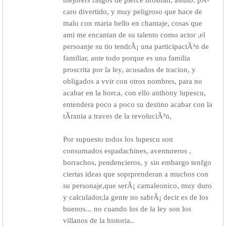
mejorers rasgos de pierce brosnan, astuto. pÃ­
caro divertido, y muy peligroso que hace de
malo con maria bello en chantaje, cosas que
ami me encantan de su talento como actor ,el
persoanje su tio tendrÃ¡ una participaciÃ³n de
familiar, ante todo porque es una familia
proscrita por la ley, acusados de tracion, y
obligados a vvir con otros nombres, para no
acabar en la horca, con ello anthony lupescu,
entendera poco a poco su destino acabar con la
tÃ­rania a traves de la revoluciÃ³n,
Por supuesto todos los lupescu son
consumados espadachines, aventureros ,
borrachos, pendencieros, y sin embargo tenfgo
ciertas ideas que soprprenderan a muchos con
su personaje,que serÃ¡ camaleonico, muy duro
y calculador,la gente no sabrÃ¡ decir es de los
buenos... no cuando los de la ley son los
villanos de la historia..