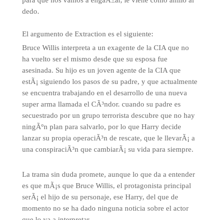
para que nos vamos a engaÃ±ar, le viene como anillo al
dedo.
El argumento de Extraction es el siguiente:
Bruce Willis interpreta a un exagente de la CIA que no
ha vuelto ser el mismo desde que su esposa fue
asesinada. Su hijo es un joven agente de la CIA que
estÃ¡ siguiendo los pasos de su padre, y que actualmente
se encuentra trabajando en el desarrollo de una nueva
super arma llamada el CÃ³ndor. cuando su padre es
secuestrado por un grupo terrorista descubre que no hay
ningÃºn plan para salvarlo, por lo que Harry decide
lanzar su propia operaciÃ³n de rescate, que le llevarÃ¡ a
una conspiraciÃ³n que cambiarÃ¡ su vida para siempre.
La trama sin duda promete, aunque lo que da a entender
es que mÃ¡s que Bruce Willis, el protagonista principal
serÃ¡ el hijo de su personaje, ese Harry, del que de
momento no se ha dado ninguna noticia sobre el actor
que lo va a interpretar.